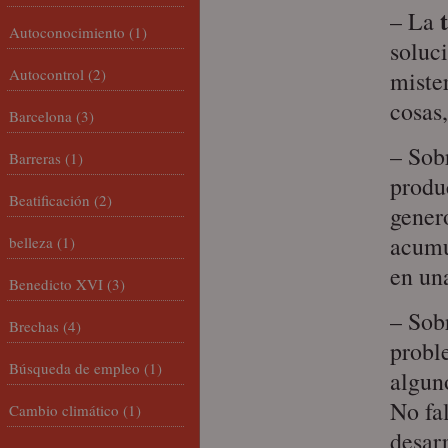
t
– La
Autoconocimiento
(1)
soluci
Autocontrol
(2)
mister
cosas
Barcelona
(3)
– Sob
Barreras
(1)
produc
Beatificación
(2)
gener
acumu
belleza
(1)
en un
Benedicto XVI
(3)
– Sob
Brechas
(4)
probl
Búsqueda de empleo
(1)
algun
No fal
Cambio climático
(1)
desar