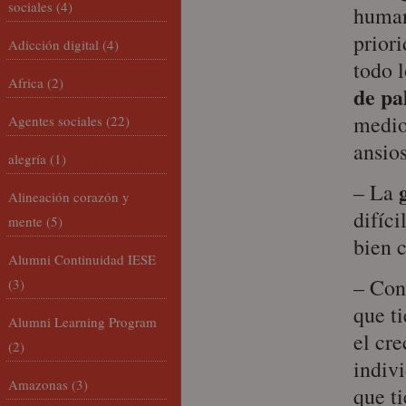
sociales
(4)
human
priori
Adicción digital
(4)
todo l
Africa
(2)
de pa
medio
Agentes sociales
(22)
ansios
alegría
(1)
– La
Alineación corazón y
difíci
mente
(5)
bien 
Alumni Continuidad IESE
– Con
(3)
que t
Alumni Learning Program
el cre
(2)
indiv
Amazonas
(3)
que ti