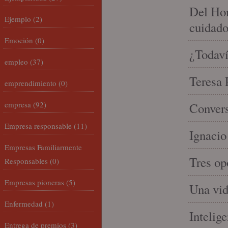
Del Hom
Ejemplo
(2)
cuidad
Emoción
(0)
¿Todaví
empleo
(37)
Teresa P
emprendimiento
(0)
empresa
(92)
Convers
Empresa responsable
(11)
Ignacio
Empresas Familiarmente
Tres op
Responsables
(0)
Empresas pioneras
(5)
Una vid
Enfermedad
(1)
Intelige
Entrega de premios
(3)