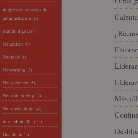
Otras g
mujeres en consejos de
Calenta
administración
(5)
Mundo digital
(4)
¿Recur
Naturaleza
(6)
Entorno
Navidad
(4)
Lideraz
Networking
(3)
Lideraz
Neurociencia
(5)
Neuromarketing
(1)
Más allá
Neuropsicología
(4)
Confin
nuria chinchilla
(91)
Desbloq
Occidente
(1)