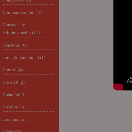
Conmemoración
(12)
Consejos de
Administración
(11)
Consumo
(6)
contagio emocional
(1)
Control
(4)
Covid19
(2)
Creación
(3)
Creador
(1)
crecimiento
(1)
Crisis
(34)