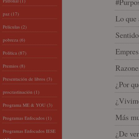
#Purpo
Patronal
(1)
paz
(17)
Lo que 
Películas
(2)
Sentido
pobreza
(6)
Empresa
Política
(87)
Premios
(8)
Razones
Presentación de libros
(3)
¿Por qu
procrastinación
(1)
¿Vivimo
Programa ME & YOU
(3)
Más mu
Programas Enfocados
(1)
Programas Enfocados IESE
¿De ver