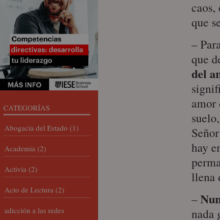
caos,
que se
– Para
que d
del a
signif
amor 
CATEGORÍAS
suelo,
Abogacía del Estado
(1)
Señor 
hay e
Academia
(2)
perma
Activia
(2)
llena
Acto de Lectura
(2)
Nun
–
adicción a las redes
nada g