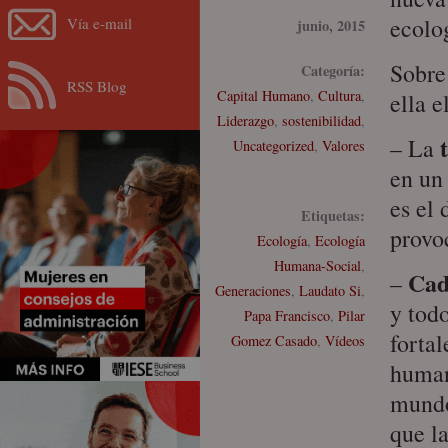
ecolog
Vía e-mail
junio, 2015
Sobre 
Categoría:
RSS Blog
Capital Humano
,
Cultura
,
ella e
Liderazgo
,
sostenibilidad
,
– La
Uncategorized
,
Valores
en un
es el 
Etiquetas:
provo
Ecología
,
Ecología
Humana-Social
,
Cad
–
Generaciones
,
Laudato Si
,
y tod
Papa Francisco
,
Pilar
forta
Gomez Casado
,
Vídeos
human
mundo
que l