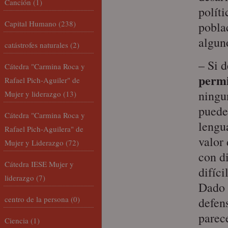
Canción
(1)
polít
Capital Humano
(238)
pobla
algun
catástrofes naturales
(2)
– Si 
Cátedra "Carmina Roca y
permi
Rafael Pich-Aguiler" de
ningu
Mujer y liderazgo
(13)
puede
Cátedra "Carmina Roca y
lengu
Rafael Pich-Aguilera" de
valor
Mujer y Liderazgo
(72)
con d
Cátedra IESE Mujer y
difíc
liderazgo
(7)
Dado 
centro de la persona
(0)
defens
parec
Ciencia
(1)