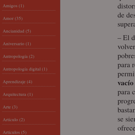
disto
Amigos
(1)
de de
Amor
(35)
supera
Ancianidad
(5)
– El 
Aniversario
(1)
volve
pobre
Antropología
(2)
para r
Antropología digital
(1)
permit
vacío
Aprendizaje
(4)
para 
Arquitectura
(1)
progr
Arte
(3)
basta
se si
Artículo
(2)
ofrece
Artículos
(5)