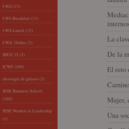
I-Wil
(13)
Mediaci
I-Wil Breakfast
(13)
interno
I-Wil Lunch
(15)
La clav
I-WiL Online
(3)
De la m
IBEX 35
(3)
ICWF
(109)
El reto
ideología de género
(3)
Camino 
IESE Business School
Mujer, 
(160)
IESE Women in Leadership
Una soc
(1)