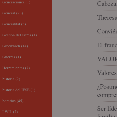
Cabeza,
Generaciones
(1)
General
(73)
Theresa 
Generalitat
(3)
Conviér
Gestión del estrés
(1)
El frau
Greenwich
(14)
Guerras
(1)
VALOR
Herramientas
(7)
Valores
historia
(2)
¿Postmo
historia del IESE
(1)
compren
horarios
(45)
Ser líd
I WIL
(7)
familia