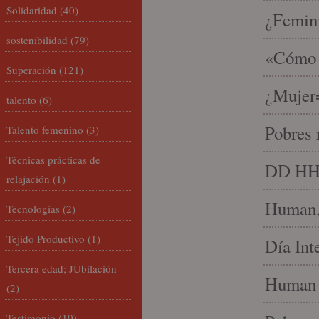
Solidaridad
(40)
¿Femin
sostenibilidad
(79)
«Cómo h
Superación
(121)
¿Mujer
talento
(6)
Pobres 
Talento femenino
(3)
Técnicas prácticas de
DD HH, 
relajación
(1)
Human, 
Tecnologías
(2)
Tejido Productivo
(1)
Día Int
Tercera edad; JUbilación
Human 
(2)
Testimonio
(10)