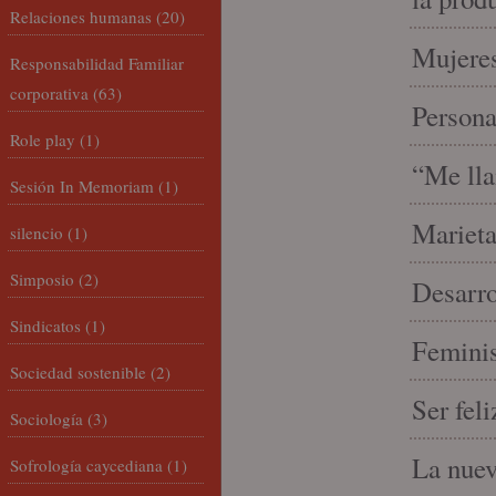
Relaciones humanas
(20)
Mujeres
Responsabilidad Familiar
corporativa
(63)
Person
Role play
(1)
“Me lla
Sesión In Memoriam
(1)
Marieta
silencio
(1)
Simposio
(2)
Desarro
Sindicatos
(1)
Feminis
Sociedad sostenible
(2)
Ser fel
Sociología
(3)
La nue
Sofrología caycediana
(1)