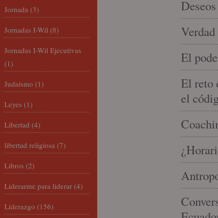
Deseos 
Jornada
(3)
Verdad 
Jornadas I-Wil
(8)
Jornadas I-Wil Ejecutivas
El pode
(1)
El reto
Judaísmo
(1)
el códi
Leyes
(1)
Coachin
Libertad
(4)
libertad religiosa
(7)
¿Horari
Libros
(2)
Antropo
Liderarme para liderar
(4)
Convers
Liderazgo
(156)
Ecuado