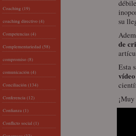
débil
Coaching
(19)
inopo
su lle
coaching directivo
(4)
Ademá
Competencias
(4)
de cr
Complementariedad
(58)
artíc
compromiso
(8)
Esta 
comunicación
(4)
vídeo
cientí
Conciliación
(134)
¡Muy 
Conferencia
(12)
Confianza
(1)
Conflicto social
(1)
Congresos
(32)