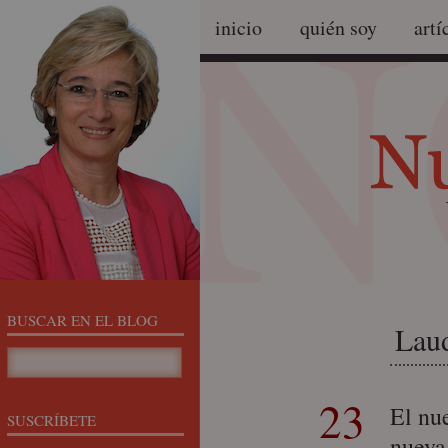
inicio
quién soy
artí
BUSCAR EN EL BLOG
Laud
23
El nu
SUSCRÍBETE
nueva