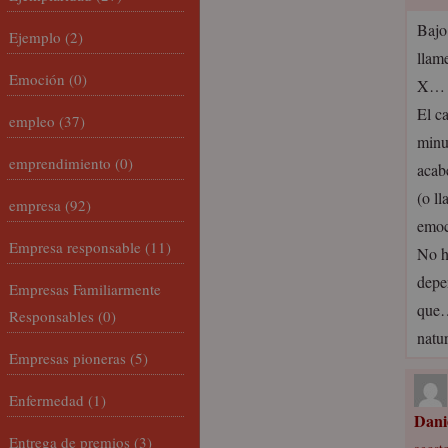
Bajo
Ejemplo
(2)
llam
Emoción
(0)
X…
El c
empleo
(37)
minu
emprendimiento
(0)
acab
(o l
empresa
(92)
emoc
Empresa responsable
(11)
No h
depe
Empresas Familiarmente
que…
Responsables
(0)
natu
Empresas pioneras
(5)
Enfermedad
(1)
Dani
Entrega de premios
(3)