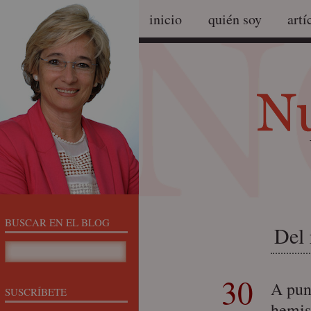
inicio
quién soy
artí
BUSCAR EN EL BLOG
Del 
30
A pun
SUSCRÍBETE
hemisf