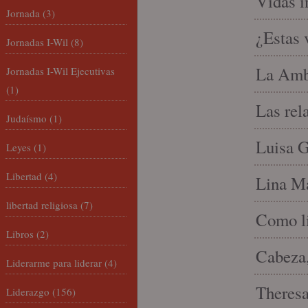
Vidas i
Jornada
(3)
¿Estas 
Jornadas I-Wil
(8)
La Amb
Jornadas I-Wil Ejecutivas
(1)
Las rel
Judaísmo
(1)
Luisa G
Leyes
(1)
Libertad
(4)
Lina Ma
libertad religiosa
(7)
Como li
Libros
(2)
Cabeza,
Liderarme para liderar
(4)
Theresa 
Liderazgo
(156)