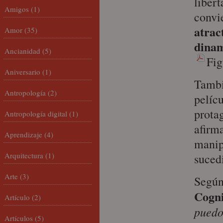
libert
Amigos
(1)
convi
atrac
Amor
(35)
dinam
Ancianidad
(5)
Fi
Aniversario
(1)
Tamb
Antropología
(2)
pelíc
prota
Antropología digital
(1)
afirm
Aprendizaje
(4)
manip
Arquitectura
(1)
suced
Arte
(3)
Segú
Cogni
Artículo
(2)
puedo
Artículos
(5)