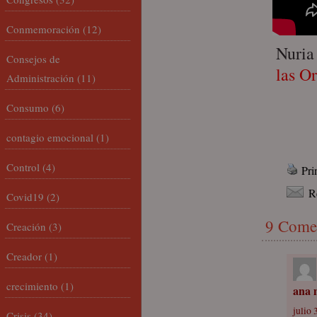
Conmemoración
(12)
Nuria
Consejos de
las O
Administración
(11)
Consumo
(6)
contagio emocional
(1)
Control
(4)
Pri
R
Covid19
(2)
9 Come
Creación
(3)
Creador
(1)
crecimiento
(1)
ana 
julio 
Crisis
(34)