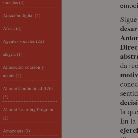
sociales
(4)
emoci
Adicción digital
(4)
Sigue
desar
Africa
(2)
Anton
Agentes sociales
(22)
Direc
abstr
alegría
(1)
da re
Alineación corazón y
motiv
mente
(5)
conoc
Alumni Continuidad IESE
senti
(3)
decis
Alumni Learning Program
la que
(2)
En la
ejerc
Amazonas
(3)