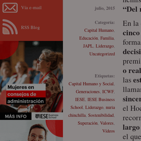
“Del 
Vía e-mail
julio, 2015
En la
Categoría:
RSS Blog
cinco
Capital Humano
,
Educación
,
Familia
,
form
JAPL
,
Liderazgo
,
decis
Uncategorized
premi
o rea
Etiquetas:
es
las
Capital Humano y Social
,
llama
Generaciones
,
ICWF
,
since
IESE
,
IESE Business
el Ho
School
,
Liderazgo
,
nuria
chinchilla
,
Sostenibilidad
,
recor
Superación
,
Valores
,
largo
Vídeos
el qu