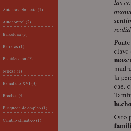
las c
maner
Autoconocimiento
(1)
senti
Autocontrol
(2)
reali
Barcelona
(3)
Puntos
Barreras
(1)
clave
mascu
Beatificación
(2)
madre
belleza
(1)
la pe
Benedicto XVI
(3)
cae, 
Tambi
Brechas
(4)
hecho
Búsqueda de empleo
(1)
Otro 
Cambio climático
(1)
famil