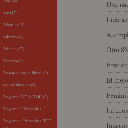
Patronal
(1)
Una nue
paz
(17)
Lideraz
Películas
(2)
A simpl
pobreza
(6)
Otro 8
Política
(87)
Premios
(8)
Foro de
Presentación de libros
(3)
El mejo
procrastinación
(1)
Feminis
Programa ME & YOU
(3)
La econ
Programas Enfocados
(1)
Programas Enfocados IESE
Imagen 