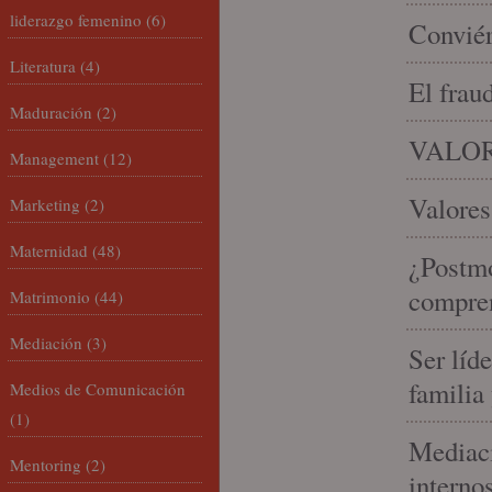
liderazgo femenino
(6)
Conviér
Literatura
(4)
El frau
Maduración
(2)
VALOR
Management
(12)
Valores
Marketing
(2)
Maternidad
(48)
¿Postmo
compren
Matrimonio
(44)
Mediación
(3)
Ser líd
familia
Medios de Comunicación
(1)
Mediaci
Mentoring
(2)
interno