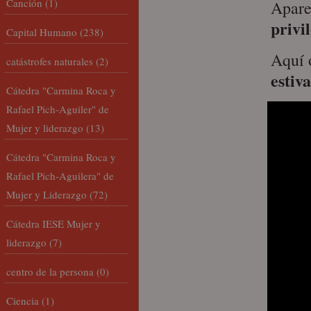
Canción
(1)
Apare
privi
Capital Humano
(238)
Aquí 
catástrofes naturales
(2)
estiva
Cátedra "Carmina Roca y
Rafael Pich-Aguiler" de
Mujer y liderazgo
(13)
Cátedra "Carmina Roca y
Rafael Pich-Aguilera" de
Mujer y Liderazgo
(72)
Cátedra IESE Mujer y
liderazgo
(7)
centro de la persona
(0)
Ciencia
(1)