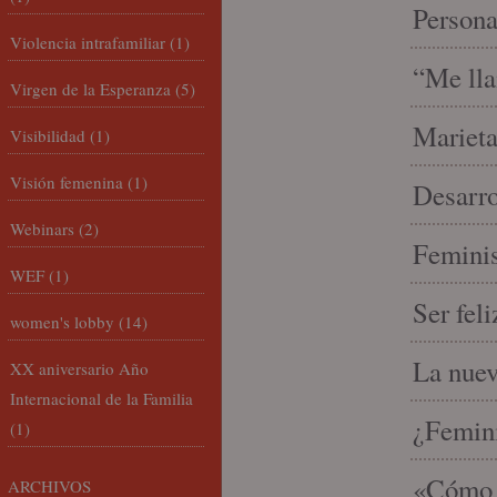
Person
Violencia intrafamiliar
(1)
“Me lla
Virgen de la Esperanza
(5)
Marieta
Visibilidad
(1)
Visión femenina
(1)
Desarro
Webinars
(2)
Feminis
WEF
(1)
Ser fel
women's lobby
(14)
La nue
XX aniversario Año
Internacional de la Familia
¿Femin
(1)
«Cómo h
ARCHIVOS