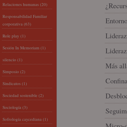
¿Recur
Relaciones humanas
(20)
Responsabilidad Familiar
Entorno
corporativa
(63)
Lideraz
Role play
(1)
Sesión In Memoriam
(1)
Lideraz
silencio
(1)
Más allá
Simposio
(2)
Confin
Sindicatos
(1)
Desbloq
Sociedad sostenible
(2)
Sociología
(3)
Seguim
Sofrología caycediana
(1)
Micro-d