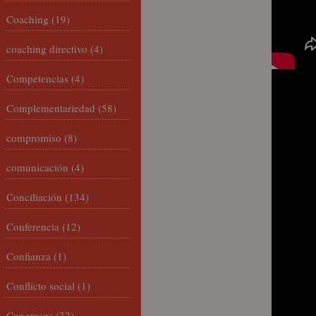
Coaching
(19)
coaching directivo
(4)
Competencias
(4)
Complementariedad
(58)
compromiso
(8)
comunicación
(4)
Conciliación
(134)
Conferencia
(12)
Confianza
(1)
Conflicto social
(1)
Congresos
(32)