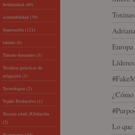
Solidaridad
(40)
Toxinas
sostenibilidad
(79)
Adriana
Superación
(121)
talento
(6)
Europa 
Talento femenino
(3)
Líderes
Técnicas prácticas de
relajación
(1)
#FakeM
Tecnologías
(2)
¿Cómo s
Tejido Productivo
(1)
#Purpo
Tercera edad; JUbilación
(2)
Lo que 
Testimonio
(10)