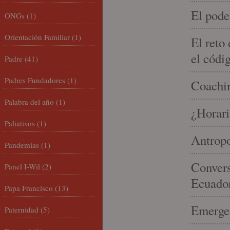
El pode
ONGs
(1)
Orientación Familiar
(1)
El reto
el códi
Padre
(41)
Padres Fundadores
(1)
Coachin
Palabra del año
(1)
¿Horari
Paliativos
(1)
Antropo
Pandemias
(1)
Convers
Panel I-Wil
(2)
Ecuado
Papa Francisco
(13)
Emergen
Paternidad
(5)