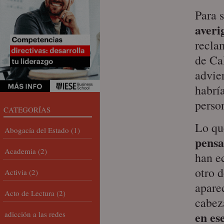
Para s
averi
recla
de Ca
advie
habría
perso
CATEGORÍAS
Lo qu
Abogacía del Estado
(1)
pensa
Academia
(2)
han e
otro d
Activia
(2)
apare
Acto de Lectura
(2)
cabez
en es
adicción a las redes