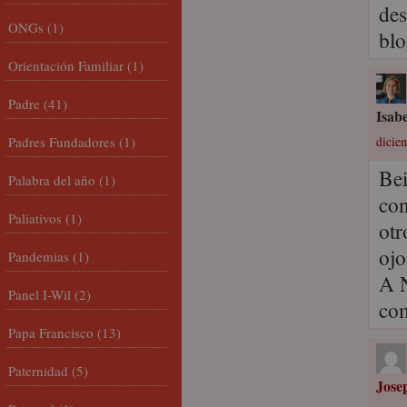
des
ONGs
(1)
blo
Orientación Familiar
(1)
Padre
(41)
Isabe
Padres Fundadores
(1)
diciem
Bei
Palabra del año
(1)
con
Paliativos
(1)
otr
ojo
Pandemias
(1)
A N
Panel I-Wil
(2)
com
Papa Francisco
(13)
Paternidad
(5)
Jose