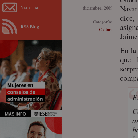
Navar
Vía e-mail
diciembre, 2009
dice,
Categoría:
asign
RSS Blog
Cultura
Jaime
En la
que 
sorpr
compa
E
C
a
h