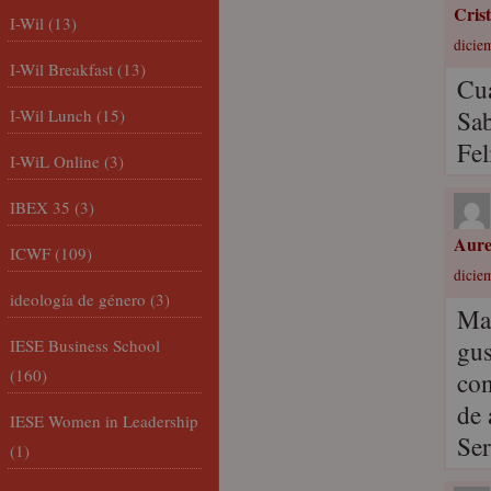
Cris
I-Wil
(13)
dicie
I-Wil Breakfast
(13)
Cuá
Sab
I-Wil Lunch
(15)
Fel
I-WiL Online
(3)
IBEX 35
(3)
Aur
ICWF
(109)
dicie
ideología de género
(3)
Mag
gus
IESE Business School
(160)
con
de 
IESE Women in Leadership
Ser
(1)