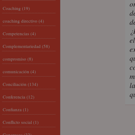
o
Coaching
(19)
d
d
coaching directivo
(4)
¿
Competencias
(4)
e
Complementariedad
(58)
e
q
compromiso
(8)
c
comunicación
(4)
m
l
Conciliación
(134)
q
Conferencia
(12)
Confianza
(1)
Conflicto social
(1)
Congresos
(32)