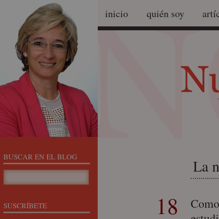
inicio
quién soy
artí
BUSCAR EN EL BLOG
La n
18
Como
SUSCRÍBETE
estud