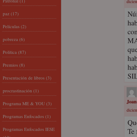
Patronal
(1)
dicie
Núi
paz
(17)
hab
Películas
(2)
con
MA
pobreza
(6)
que
Política
(87)
hab
Premios
(8)
ha
SI
Presentación de libros
(3)
procrastinación
(1)
Joan
Programa ME & YOU
(3)
dicie
Programas Enfocados
(1)
Que
Programas Enfocados IESE
Te 