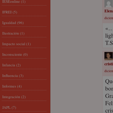
IESEonline
(1)
Elen
IFREI
(5)
dicie
Igualdad
(96)
«……
Ilustración
(1)
lig
T.S
Impacto social
(1)
Inconsciente
(0)
cris
Infancia
(2)
dicie
Influencia
(3)
Que
Informes
(4)
bon
Gra
Integración
(2)
Fel
JAPL
(7)
cri