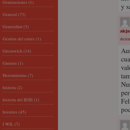
Generaciones
(1)
y s
General
(73)
Generalitat
(3)
alej
Gestión del estrés
(1)
dicie
Au
Greenwich
(14)
cua
Guerras
(1)
val
tam
Herramientas
(7)
Nur
historia
(2)
per
Fel
historia del IESE
(1)
poc
horarios
(45)
I WIL
(7)