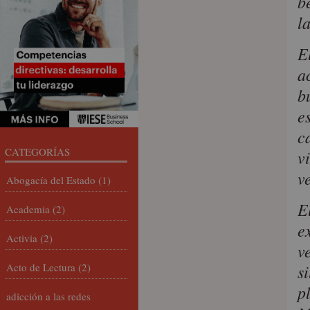
b
l
E
a
b
e
c
CATEGORÍAS
v
v
Abogacía del Estado
(1)
E
Academia
(2)
e
Activia
(2)
v
Acto de Lectura
(2)
s
p
adicción a las redes