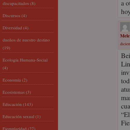
a o
discapacitados
(8)
hoy
Discursos
(4)
Diversidad
(4)
Mele
dueños de nuestro destino
dicie
(19)
Bei
Ecología Humana-Social
Lin
(4)
inv
tod
Economía
(2)
atu
Ecosistemas
(3)
man
Educación
(143)
cua
“El
Educación sexual
(1)
Fie
Ejemplaridad
(27)