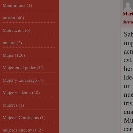
Mindfulness
(1)
Mar
misión
(40)
diciem
Motivación
(6)
Sab
imp
muerte
(2)
act
Mujer
(126)
est
her
Mujer en el poder
(13)
ide
Mujer y Liderazgo
(4)
un 
Mujer y talento
(20)
nue
tri
Mujeres
(1)
cua
Mujeres Consejeras
(1)
Muc
car
mujeres directivas
(2)