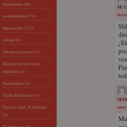
Solidaridad
(40)
M. C
dicie
sostenibilidad
(79)
Shh
Superación
(121)
dir
talento
(6)
¡Si
pod
Talento femenino
(3)
vos
Técnicas prácticas de
Paz
relajación
(1)
tod
Tecnologías
(2)
Tejido Productivo
(1)
MAR
Tercera edad; JUbilación
enero 
(2)
Muc
sue
Testimonio
(10)