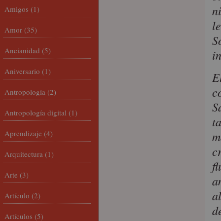
n
Amigos
(1)
l
Amor
(35)
S
Ancianidad
(5)
i
Aniversario
(1)
E
c
Antropología
(2)
S
Antropología digital
(1)
t
Aprendizaje
(4)
m
c
Arquitectura
(1)
f
Arte
(3)
a
a
Artículo
(2)
d
Artículos
(5)