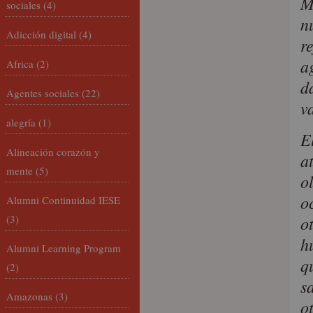
M
sociales
(4)
n
Adicción digital
(4)
r
a
Africa
(2)
d
Agentes sociales
(22)
v
alegría
(1)
E
Alineación corazón y
a
mente
(5)
o
o
Alumni Continuidad IESE
(3)
o
h
Alumni Learning Program
q
(2)
s
Amazonas
(3)
o