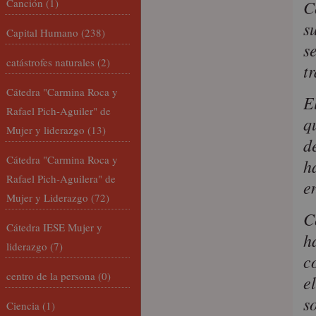
Canción
(1)
C
s
Capital Humano
(238)
s
catástrofes naturales
(2)
t
Cátedra "Carmina Roca y
E
Rafael Pich-Aguiler" de
q
Mujer y liderazgo
(13)
d
Cátedra "Carmina Roca y
h
Rafael Pich-Aguilera" de
e
Mujer y Liderazgo
(72)
C
Cátedra IESE Mujer y
h
liderazgo
(7)
c
centro de la persona
(0)
e
s
Ciencia
(1)