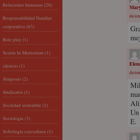
Relaciones humanas
(20)
Mary
dicie
Responsabilidad Familiar
corporativa
(63)
Gra
mej
Role play
(1)
Sesión In Memoriam
(1)
Elen
silencio
(1)
dicie
Simposio
(2)
Mil
Sindicatos
(1)
mar
Ali
Sociedad sostenible
(2)
Un 
Sociología
(3)
E.
Sofrología caycediana
(1)