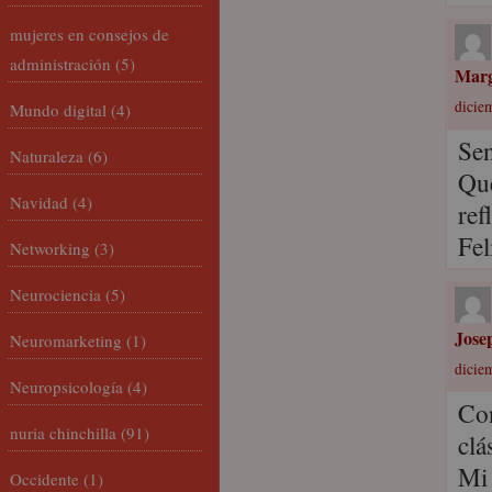
mujeres en consejos de
administración
(5)
Mar
diciem
Mundo digital
(4)
Sen
Naturaleza
(6)
Qué
Navidad
(4)
ref
Fel
Networking
(3)
Neurociencia
(5)
Jose
Neuromarketing
(1)
diciem
Neuropsicología
(4)
Con
nuria chinchilla
(91)
clá
Mi 
Occidente
(1)