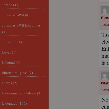
Jornada
(3)
Jornadas I-Wil
(8)
Elen
dicie
Jornadas I-Wil Ejecutivas
(1)
Tus
elo
Judaísmo
(1)
Enh
Leyes
(1)
mañ
la 
Libertad
(4)
libertad religiosa
(7)
Pilar
Libros
(2)
diciem
Liderarme para liderar
(4)
No 
Liderazgo
(156)
cua