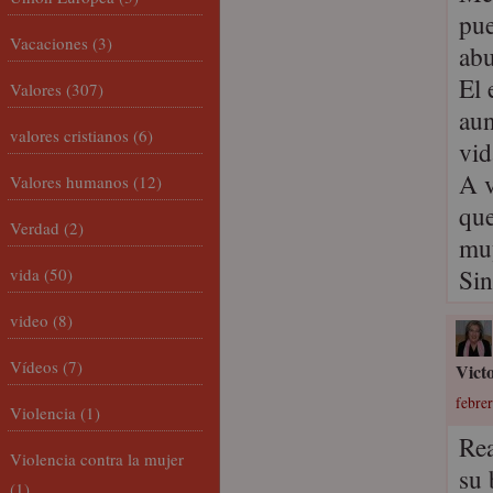
pue
Vacaciones
(3)
abu
El 
Valores
(307)
aun
valores cristianos
(6)
vid
A v
Valores humanos
(12)
que
Verdad
(2)
muy
Sin
vida
(50)
video
(8)
Vídeos
(7)
Vict
febrer
Violencia
(1)
Rea
Violencia contra la mujer
su 
(1)