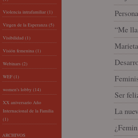
Person
Violencia intrafamiliar
(1)
Virgen de la Esperanza
(5)
“Me lla
Visibilidad
(1)
Marieta
Visión femenina
(1)
Desarro
Webinars
(2)
WEF
(1)
Feminis
women's lobby
(14)
Ser fel
XX aniversario Año
La nue
Internacional de la Familia
(1)
¿Femin
ARCHIVOS