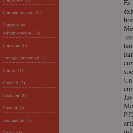
Es 
éxi
Conmemoración
(12)
hon
Consejos de
Me 
Administración
(11)
‘co
tam
Consumo
(6)
fam
contagio emocional
(1)
con
soc
Control
(4)
Un
Covid19
(2)
cor
Creación
(3)
Jav
Mo
Creador
(1)
P.D
crecimiento
(1)
art
inf
Crisis
(34)