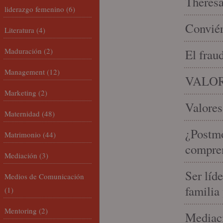
Theresa 
liderazgo femenino
(6)
Conviér
Literatura
(4)
Maduración
(2)
El frau
Management
(12)
VALOR
Marketing
(2)
Valores
Maternidad
(48)
¿Postmo
Matrimonio
(44)
compren
Mediación
(3)
Ser líd
Medios de Comunicación
familia
(1)
Mentoring
(2)
Mediaci