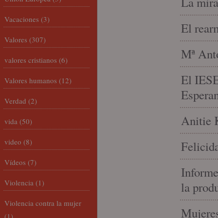
La mira
Vacaciones
(3)
El rear
Valores
(307)
Mª Anto
valores cristianos
(6)
El IESE
Valores humanos
(12)
Espera
Verdad
(2)
Anitie 
vida
(50)
video
(8)
Felicid
Vídeos
(7)
Informe
Violencia
(1)
la prod
Violencia contra la mujer
Mujeres
(1)