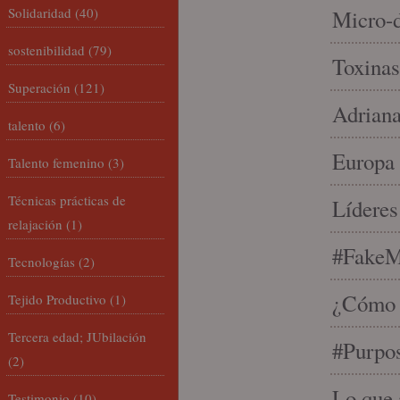
Solidaridad
(40)
Micro-d
sostenibilidad
(79)
Toxinas
Superación
(121)
Adriana
talento
(6)
Europa 
Talento femenino
(3)
Técnicas prácticas de
Líderes
relajación
(1)
#FakeM
Tecnologías
(2)
¿Cómo s
Tejido Productivo
(1)
Tercera edad; JUbilación
#Purpo
(2)
Lo que 
Testimonio
(10)