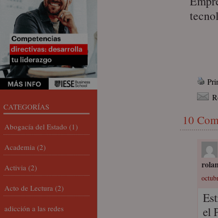
Empre
tecnol
Pri
R
CATEGORÍAS
10 Com
Abogacía del Estado
(1)
Academia
(2)
rola
Activia
(2)
octubr
Acto de Lectura
(2)
Est
adicción a las redes
el 