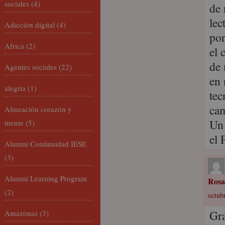
sociales
(4)
de 
lec
Adicción digital
(4)
por
Africa
(2)
el 
de 
Agentes sociales
(22)
en 
alegría
(1)
tec
ca
Alineación corazón y
Un 
mente
(5)
el 
Alumni Continuidad IESE
(3)
Alumni Learning Program
Rosa
(2)
octubr
Gra
Amazonas
(3)