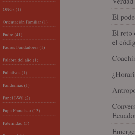
Verdad 
ONGs
(1)
El pode
Orientación Familiar
(1)
El reto
Padre
(41)
el códi
Padres Fundadores
(1)
Coachin
Palabra del año
(1)
¿Horari
Paliativos
(1)
Pandemias
(1)
Antropo
Panel I-Wil
(2)
Convers
Papa Francisco
(13)
Ecuado
Paternidad
(5)
Emergen