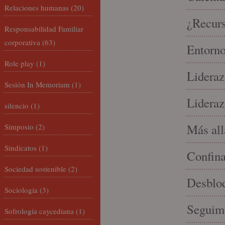
Relaciones humanas
(20)
¿Recur
Responsabilidad Familiar
corporativa
(63)
Entorno
Role play
(1)
Lideraz
Sesión In Memoriam
(1)
Lideraz
silencio
(1)
Más allá
Simposio
(2)
Sindicatos
(1)
Confin
Sociedad sostenible
(2)
Desbloq
Sociología
(3)
Seguim
Sofrología caycediana
(1)