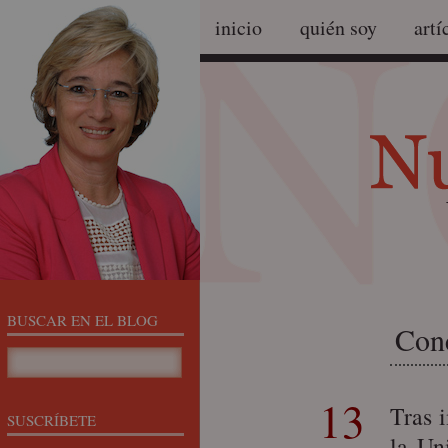
inicio
quién soy
artí
BUSCAR EN EL BLOG
Conc
13
Tras 
SUSCRÍBETE
la Un