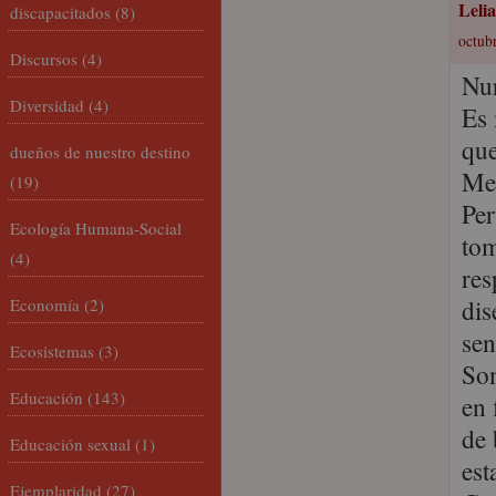
Lelia
discapacitados
(8)
octubr
Discursos
(4)
Nur
Diversidad
(4)
Es 
que
dueños de nuestro destino
Me 
(19)
Per
Ecología Humana-Social
tom
(4)
res
dis
Economía
(2)
sen
Ecosistemas
(3)
Son
Educación
(143)
en 
de 
Educación sexual
(1)
est
Ejemplaridad
(27)