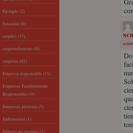
Gra
con
Ejemplo
(2)
Emoción
(0)
NC
empleo
(37)
octubr
emprendimiento
(0)
Don
empresa
(92)
fac
nur
Empresa responsable
(11)
Sob
Empresas Familiarmente
cie
Responsables
(0)
que
cie
Empresas pioneras
(5)
tie
Enfermedad
(1)
tom
Entrega de premios
(3)