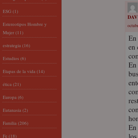
ESG
(1)
DAV
Estereotipos Hombre y
octubr
Mujer
(11)
En 
en 
estrategia
(16)
com
Estudios
(6)
En 
Etapas de la vida
(14)
bus
ent
ética
(21)
com
Europa
(6)
res
con
Eutanasia
(2)
hon
Familia
(206)
En 
los
Fe
(18)