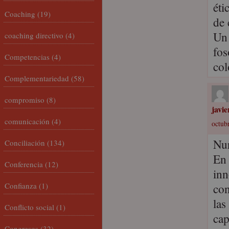
éti
Coaching
(19)
de 
Un 
coaching directivo
(4)
fos
Competencias
(4)
co
Complementariedad
(58)
compromiso
(8)
javi
comunicación
(4)
octubr
Nur
Conciliación
(134)
En 
Conferencia
(12)
inn
Confianza
(1)
con
las
Conflicto social
(1)
cap
Congresos
(32)