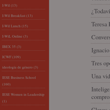
I-Wil
(13)
¿Todaví
I-Wil Breakfast
(13)
Teresa P
I-Wil Lunch
(15)
Convers
I-WiL Online
(3)
IBEX 35
(3)
Ignacio
ICWF
(109)
Tres op
ideología de género
(3)
Una vid
IESE Business School
(160)
Intelige
IESE Women in Leadership
compro
(1)
Claves 