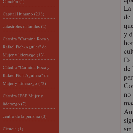
Canción
(1)
La 
Capital Humano
(238)
de 
que
catástrofes naturales
(2)
y d
Cátedra "Carmina Roca y
hom
Rafael Pich-Aguiler" de
cul
Mujer y liderazgo
(13)
Es 
de 
Cátedra "Carmina Roca y
Rafael Pich-Aguilera" de
per
Mujer y Liderazgo
(72)
Con
no 
Cátedra IESE Mujer y
maa
liderazgo
(7)
Ani
centro de la persona
(0)
sig
sin
Ciencia
(1)