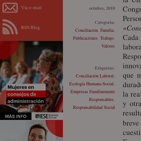
Congr
Vía e-mail
octubre, 2010
Pers
Categoría:
«
Conc
RSS Blog
Conciliación
,
Familia
,
Cada 
Publicaciones
,
Trabajo
,
labo
Valores
Respo
innov
Etiquetas:
que m
Conciliación Laboral
,
durad
Ecología Humana-Social
,
Empresas Familiarmente
la re
Responsables
,
y otr
Responsabilidad Social
resul
brev
cuest