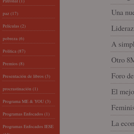
Patronal
(1)
Una nue
paz
(17)
Películas
(2)
Lideraz
pobreza
(6)
A simpl
Política
(87)
Otro 8
Premios
(8)
Foro de
Presentación de libros
(3)
procrastinación
(1)
El mejo
Programa ME & YOU
(3)
Feminis
Programas Enfocados
(1)
La econ
Programas Enfocados IESE