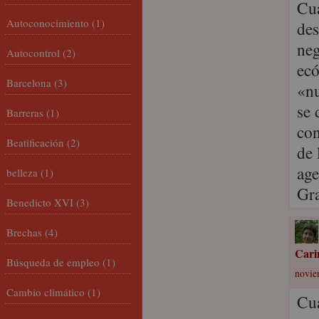
Cua
Autoconocimiento
(1)
des
neg
Autocontrol
(2)
ecó
Barcelona
(3)
«nu
se 
Barreras
(1)
con
Beatificación
(2)
de 
age
belleza
(1)
Gra
Benedicto XVI
(3)
Brechas
(4)
Cari
Búsqueda de empleo
(1)
novie
Cambio climático
(1)
Cua