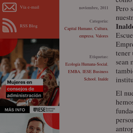
Pero 
Vía e-mail
noviembre, 2011
nuest
Categoría:
Inald
RSS Blog
Capital Humano
,
Cultura
,
Escue
empresa
,
Valores
Empre
tener
Etiquetas:
sean 
Ecología Humana-Social
,
tambi
EMBA
,
IESE Business
instit
School
,
Inalde
El nu
hemos
funda
perso
antro