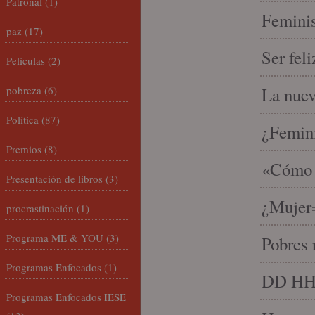
Patronal
(1)
Feminis
paz
(17)
Ser fel
Películas
(2)
pobreza
(6)
La nue
Política
(87)
¿Femin
Premios
(8)
«Cómo h
Presentación de libros
(3)
¿Mujer
procrastinación
(1)
Programa ME & YOU
(3)
Pobres 
Programas Enfocados
(1)
DD HH, 
Programas Enfocados IESE