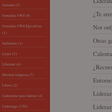
Lidérat
Jornada
(3)
¿Te atr
Jornadas I-Wil
(8)
Not onl
Jornadas I-Wil Ejecutivas
(1)
Otras g
Judaísmo
(1)
Calenta
Leyes
(1)
Libertad
(4)
¿Recur
libertad religiosa
(7)
Entorno
Libros
(2)
Lideraz
Liderarme para liderar
(4)
Lideraz
Liderazgo
(156)