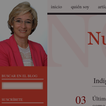
inicio
quién soy
artí
BUSCAR EN EL BLOG
Indi
03
Últim
SUSCRÍBETE
como 