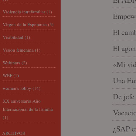
Violencia intrafamiliar
(1)
Empowe
Virgen de la Esperanza
(5)
El camb
Visibilidad
(1)
El agon
Visión femenina
(1)
«Mi vid
Webinars
(2)
WEF
(1)
Una Eur
women's lobby
(14)
De jefe
XX aniversario Año
Internacional de la Familia
Vacacio
(1)
¿SAP em
ARCHIVOS