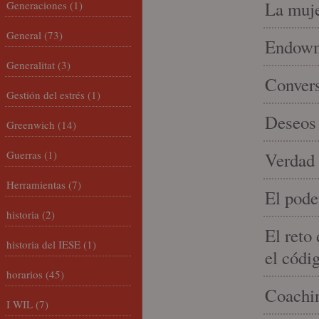
La muje
Generaciones
(1)
General
(73)
Endowme
Generalitat
(3)
Conver
Gestión del estrés
(1)
Deseos 
Greenwich
(14)
Guerras
(1)
Verdad 
Herramientas
(7)
El pode
historia
(2)
El reto
historia del IESE
(1)
el códi
horarios
(45)
Coachin
I WIL
(7)