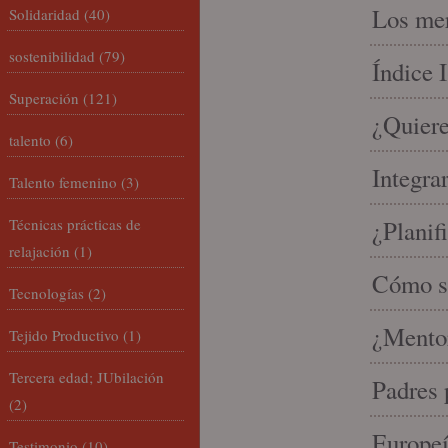
Los mer
Solidaridad
(40)
sostenibilidad
(79)
Índice 
Superación
(121)
¿Quiere
talento
(6)
Integra
Talento femenino
(3)
Técnicas prácticas de
¿Planif
relajación
(1)
Cómo se
Tecnologías
(2)
¿Mento
Tejido Productivo
(1)
Tercera edad; JUbilación
Padres 
(2)
Europeí
Testimonio
(10)