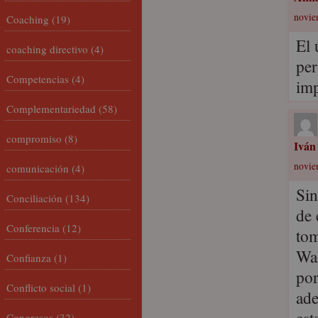
novie
Coaching
(19)
El 
coaching directivo
(4)
per
Competencias
(4)
imp
Complementariedad
(58)
compromiso
(8)
Iván
novie
comunicación
(4)
Sin
Conciliación
(134)
de 
Conferencia
(12)
tom
Wal
Confianza
(1)
por
Conflicto social
(1)
ade
Congresos
(32)