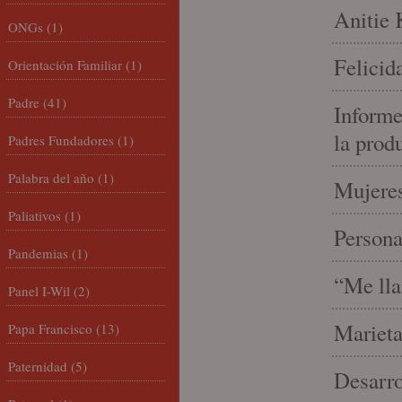
Anitie 
ONGs
(1)
Felicid
Orientación Familiar
(1)
Padre
(41)
Informe
la prod
Padres Fundadores
(1)
Palabra del año
(1)
Mujeres
Paliativos
(1)
Person
Pandemias
(1)
“Me lla
Panel I-Wil
(2)
Marieta
Papa Francisco
(13)
Paternidad
(5)
Desarro