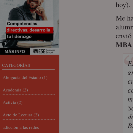
hoy).
Me ha
alumn
envió
MBA 
E
CATEGORÍAS
g
Abogacía del Estado
(1)
c
c
Academia
(2)
m
Activia
(2)
S
Acto de Lectura
(2)
d
B
adicción a las redes