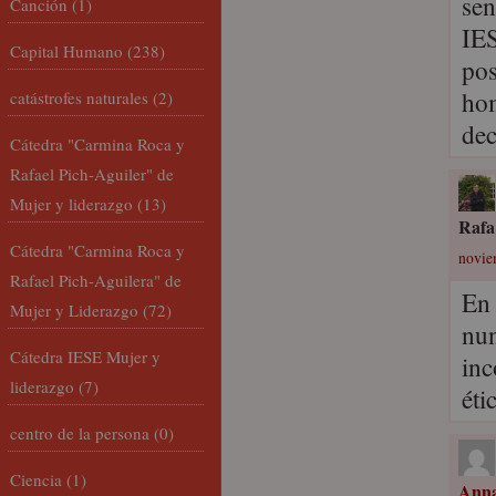
sen
Canción
(1)
IES
Capital Humano
(238)
pos
hom
catástrofes naturales
(2)
dec
Cátedra "Carmina Roca y
Rafael Pich-Aguiler" de
Mujer y liderazgo
(13)
Rafa
Cátedra "Carmina Roca y
novie
Rafael Pich-Aguilera" de
En 
Mujer y Liderazgo
(72)
nun
Cátedra IESE Mujer y
inc
liderazgo
(7)
éti
centro de la persona
(0)
Ciencia
(1)
Anna