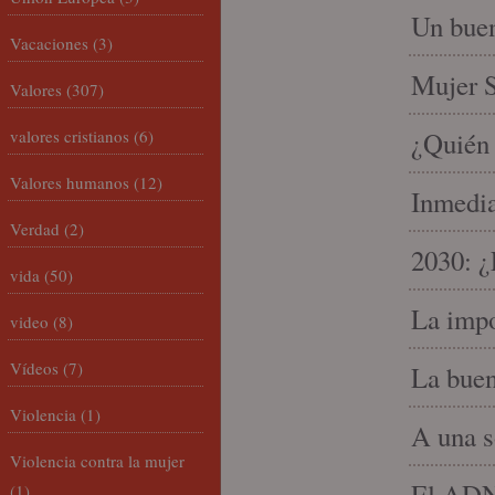
Un buen
Vacaciones
(3)
Mujer S
Valores
(307)
valores cristianos
(6)
¿Quién 
Valores humanos
(12)
Inmedia
Verdad
(2)
2030: ¿
vida
(50)
La impo
video
(8)
Vídeos
(7)
La buen
Violencia
(1)
A una s
Violencia contra la mujer
El ADN 
(1)