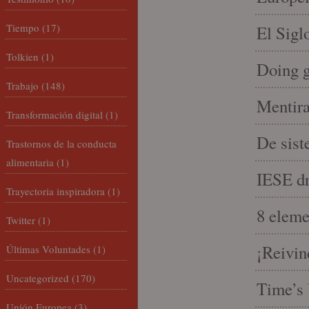
Tiempo
(17)
El Sigl
Tolkien
(1)
Doing 
Trabajo
(148)
Mentira
Transformación digital
(1)
De sist
Trastornos de la conducta
alimentaria
(1)
IESE dri
Trayectoria inspiradora
(1)
8 eleme
Twitter
(1)
¡Reivin
Últimas Voluntades
(1)
Uncategorized
(170)
Time’s 
Unión Europea
(3)