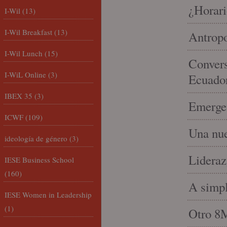
¿Horari
I-Wil
(13)
I-Wil Breakfast
(13)
Antropo
I-Wil Lunch
(15)
Convers
I-WiL Online
(3)
Ecuado
IBEX 35
(3)
Emergen
ICWF
(109)
Una nue
ideología de género
(3)
Lideraz
IESE Business School
(160)
A simpl
IESE Women in Leadership
(1)
Otro 8