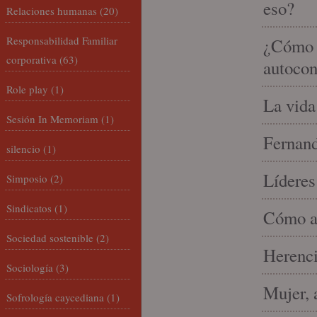
eso?
Relaciones humanas
(20)
Responsabilidad Familiar
¿Cómo m
corporativa
(63)
autocon
Role play
(1)
La vida
Sesión In Memoriam
(1)
Fernand
silencio
(1)
Líderes
Simposio
(2)
Sindicatos
(1)
Cómo am
Sociedad sostenible
(2)
Herenci
Sociología
(3)
Mujer, 
Sofrología caycediana
(1)