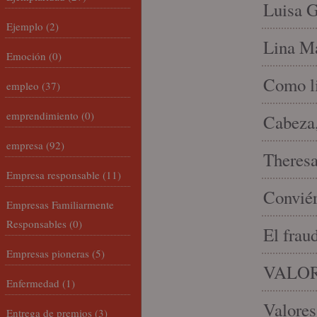
Luisa G
Ejemplo
(2)
Lina Ma
Emoción
(0)
Como li
empleo
(37)
emprendimiento
(0)
Cabeza,
empresa
(92)
Theresa 
Empresa responsable
(11)
Conviér
Empresas Familiarmente
Responsables
(0)
El frau
Empresas pioneras
(5)
VALOR
Enfermedad
(1)
Valores
Entrega de premios
(3)