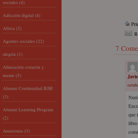
sociales
(4)
Adicción digital
(4)
Pri
Africa
(2)
R
Agentes sociales
(22)
7 Come
alegría
(1)
Alineación corazón y
mente
(5)
Javi
octubr
Alumni Continuidad IESE
(3)
Nuri
Encu
Alumni Learning Program
que 
(2)
libr
Amazonas
(3)
comun