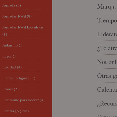
Maruja 
Jornada
(3)
Jornadas I-Wil
(8)
Tiempo 
Jornadas I-Wil Ejecutivas
Lidérat
(1)
Judaísmo
(1)
¿Te atr
Leyes
(1)
Not onl
Libertad
(4)
Otras g
libertad religiosa
(7)
Calenta
Libros
(2)
Liderarme para liderar
(4)
¿Recur
Liderazgo
(156)
Entorno