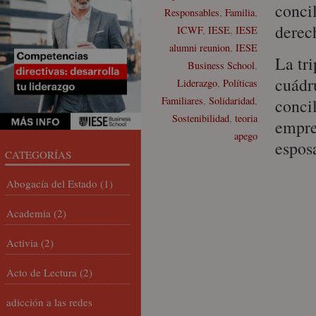
concil
Responsables
,
Familia
,
derec
ICWF
,
IESE
,
IESE
alumni reunion
,
IESE
La tr
Business School
,
cuádr
Liderazgo
,
Políticas
Familiares
,
Solidaridad
,
conci
Sostenibilidad
,
teoria
empre
apego
espos
CATEGORÍAS
Abogacía del Estado
(1)
Academia
(2)
Activia
(2)
Acto de Lectura
(2)
adicción a las redes