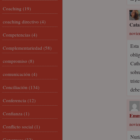
Coaching
(19)
coaching directivo
(4)
Cata
novie
Competencias
(4)
Esta
Complementariedad
(58)
oblig
compromiso
(8)
Cathe
sobr
comunicación
(4)
trist
Conciliación
(134)
debe
Conferencia
(12)
Confianza
(1)
Emm
novie
Conflicto social
(1)
Nuri
Congresos
(32)