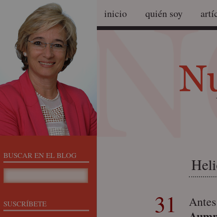
inicio
quién soy
artí
BUSCAR EN EL BLOG
Heli
31
Antes 
SUSCRÍBETE
Aumn