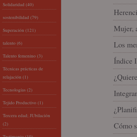
Solidaridad
(40)
Herenci
sostenibilidad
(79)
Mujer, 
Superación
(121)
Los mer
talento
(6)
Talento femenino
(3)
Índice 
Técnicas prácticas de
¿Quiere
relajación
(1)
Tecnologías
(2)
Integra
Tejido Productivo
(1)
¿Planif
Tercera edad; JUbilación
(2)
Cómo se
Testimonio
(10)