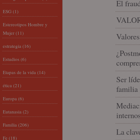
El frau
ESG
(1)
VALOR
Estereotipos Hombre y
Mujer
(11)
Valores
estrategia
(16)
¿Postmo
Estudios
(6)
compren
Etapas de la vida
(14)
Ser líd
ética
(21)
familia
Europa
(6)
Mediaci
Eutanasia
(2)
interno
Familia
(206)
La clav
Fe
(18)