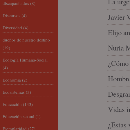
La urge
discapacitados
(8)
Javier 
Discursos
(4)
Diversidad
(4)
Elijo a
dueños de nuestro destino
Nuria Mi
(19)
Ecología Humana-Social
¿Cómo l
(4)
Hombre 
Economía
(2)
Ecosistemas
(3)
Desgran
Educación
(143)
Vidas i
Educación sexual
(1)
¿Estas 
Ejemplaridad
(27)