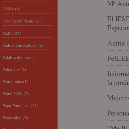
Mª Anto
ONGs
(1)
El IESE
Orientación Familiar
(1)
Espera
Padre
(41)
Anitie 
Padres Fundadores
(1)
Felicid
Palabra del año
(1)
Paliativos
(1)
Informe
la prod
Pandemias
(1)
Panel I-Wil
(2)
Mujeres
Papa Francisco
(13)
Person
Paternidad
(5)
“Me lla