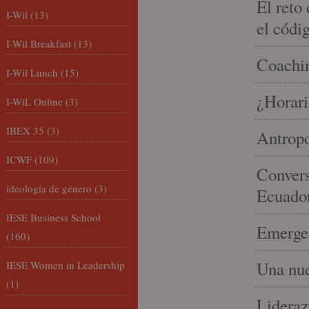
El reto
I-Wil
(13)
el códi
I-Wil Breakfast
(13)
Coachin
I-Wil Lunch
(15)
¿Horari
I-WiL Online
(3)
IBEX 35
(3)
Antropo
ICWF
(109)
Convers
ideología de género
(3)
Ecuado
IESE Business School
Emergen
(160)
Una nue
IESE Women in Leadership
(1)
Lideraz