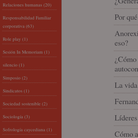
¿Gener
Relaciones humanas
(20)
Por qué
Responsabilidad Familiar
corporativa
(63)
Anorexi
Role play
(1)
eso?
Sesión In Memoriam
(1)
¿Cómo m
silencio
(1)
autocon
Simposio
(2)
La vida
Sindicatos
(1)
Fernand
Sociedad sostenible
(2)
Líderes
Sociología
(3)
Sofrología caycediana
(1)
Cómo am