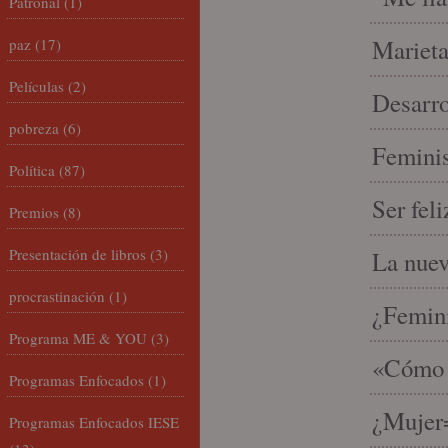
Patronal
(1)
Marieta
paz
(17)
Películas
(2)
Desarro
pobreza
(6)
Feminis
Política
(87)
Ser fel
Premios
(8)
Presentación de libros
(3)
La nue
procrastinación
(1)
¿Femin
Programa ME & YOU
(3)
«Cómo h
Programas Enfocados
(1)
¿Mujer
Programas Enfocados IESE