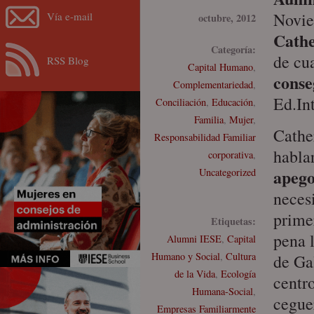
Novie
Vía e-mail
octubre, 2012
Cathe
Categoría:
de cu
RSS Blog
Capital Humano
,
conse
Complementariedad
,
Ed.Int
Conciliación
,
Educación
,
Familia
,
Mujer
,
Cather
Responsabilidad Familiar
hablar
corporativa
,
apeg
Uncategorized
neces
prime
Etiquetas:
pena 
Alumni IESE
,
Capital
Humano y Social
,
Cultura
de Gal
de la Vida
,
Ecología
centro
Humana-Social
,
ceguer
Empresas Familiarmente