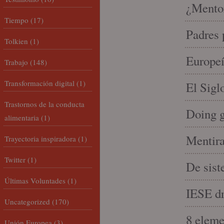
¿Mento
Tiempo
(17)
Padres 
Tolkien
(1)
Europeí
Trabajo
(148)
Transformación digital
(1)
El Sigl
Trastornos de la conducta
Doing 
alimentaria
(1)
Mentira
Trayectoria inspiradora
(1)
Twitter
(1)
De sist
Últimas Voluntades
(1)
IESE dri
Uncategorized
(170)
8 eleme
Unión Europea
(3)