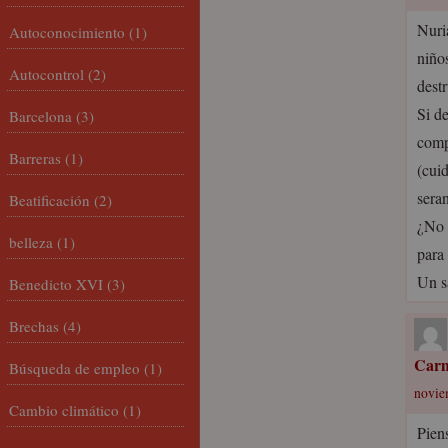
Nuri
Autoconocimiento
(1)
niño
Autocontrol
(2)
dest
Si d
Barcelona
(3)
comp
Barreras
(1)
(cuid
sera
Beatificación
(2)
¿No 
belleza
(1)
para 
Un s
Benedicto XVI
(3)
Brechas
(4)
Car
Búsqueda de empleo
(1)
novie
Cambio climático
(1)
Pien