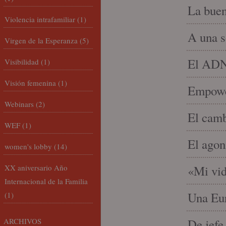
La buen
Violencia intrafamiliar
(1)
A una s
Virgen de la Esperanza
(5)
El ADN 
Visibilidad
(1)
Visión femenina
(1)
Empowe
Webinars
(2)
El camb
WEF
(1)
El agon
women's lobby
(14)
XX aniversario Año
«Mi vid
Internacional de la Familia
Una Eur
(1)
ARCHIVOS
De jefe