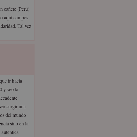
n cañete (Perú)
ho aquí campos
daridad. Tal vez
que ir hacia
0 y veo la
decadente
er surgir una
rios del mundo
ncia sino en la
a auténtica