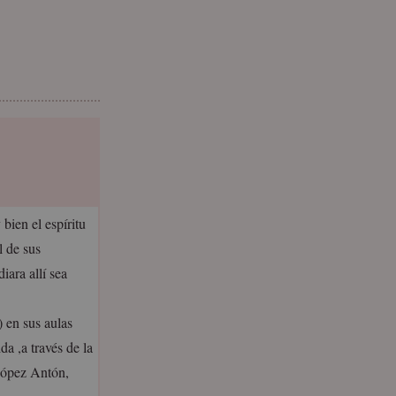
bien el espíritu
l de sus
iara allí sea
 en sus aulas
a ,a través de la
 López Antón,