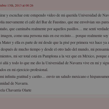
embre 13th, 2013 at 00:26
irar y escuchar este estupendo video de mi querida Universidad de Nav
olía nuevamente el café del Bar de Faustino, que me envolvían sus pared
ntaño, que caminaba realmente por aquellos pasillos… me sentí verdad
a imagen, como una persona más en ese recinto… porque realmente soy 
 Mater y ella es parte de mí desde que la pisé por primera vez hace ya 
 después de mucho tiempo y desde el otro lado del mundo, mi pensamie
imientos, mi ser total está en Pamplona a la vez que en México, porque 
ó allá y todo lo que me dio la Universidad de Navarra vive en mí y sig
dos en mi ejercicio profesional.
mi infinita gratitud y cariño… envío un saludo mexicano e hispanoamer
nidad de Navarra.
ela Chavarría Olarte