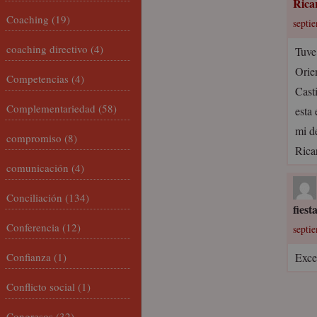
Rica
Coaching
(19)
septi
coaching directivo
(4)
Tuve
Orie
Competencias
(4)
Casti
Complementariedad
(58)
esta
mi d
compromiso
(8)
Rica
comunicación
(4)
Conciliación
(134)
fiest
Conferencia
(12)
septi
Confianza
(1)
Exce
Conflicto social
(1)
Congresos
(32)