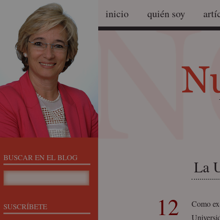
inicio
quién soy
artí
BUSCAR EN EL BLOG
La U
12
Como ex­
SUSCRÍBETE
Universid