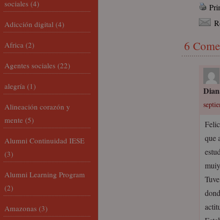
sociales
(4)
Pri
R
Adicción digital
(4)
6 Come
Africa
(2)
Agentes sociales
(22)
alegría
(1)
Dian
septi
Alineación corazón y
mente
(5)
Felic
que 
Alumni Continuidad IESE
estud
(3)
muiy
Alumni Learning Program
Tuve
(2)
dond
acti
Amazonas
(3)