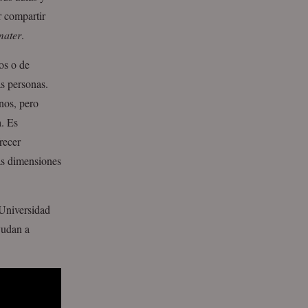
r compartir
mater
.
os o de
s personas.
nos, pero
a. Es
recer
ras dimensiones
Universidad
yudan a