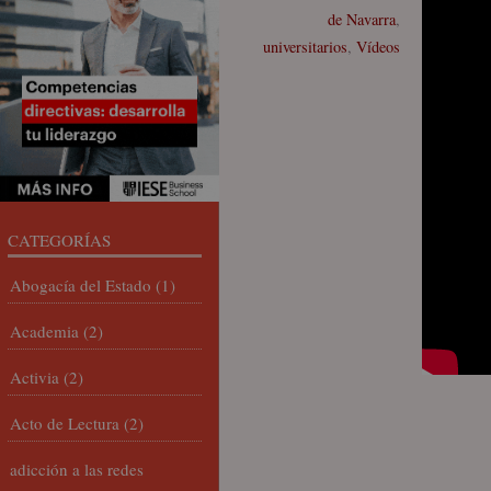
de Navarra
,
universitarios
,
Vídeos
CATEGORÍAS
Abogacía del Estado
(1)
Academia
(2)
Activia
(2)
Acto de Lectura
(2)
adicción a las redes