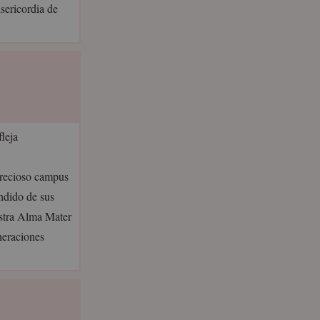
sericordia de
leja
precioso campus
ndido de sus
stra Alma Mater
neraciones