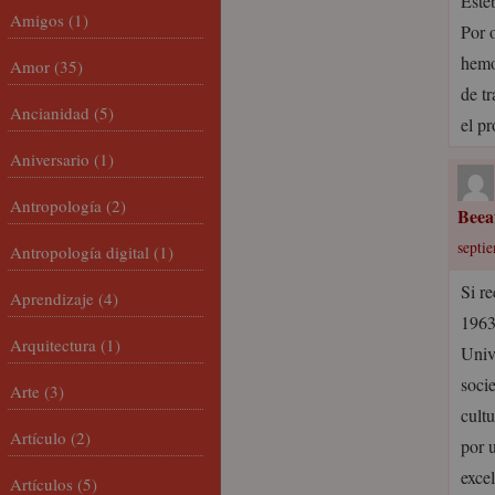
Este
Amigos
(1)
Por 
hemo
Amor
(35)
de t
Ancianidad
(5)
el p
Aniversario
(1)
Antropología
(2)
Beea
septi
Antropología digital
(1)
Si re
Aprendizaje
(4)
1963
Arquitectura
(1)
Univ
soci
Arte
(3)
cult
Artículo
(2)
por 
excel
Artículos
(5)