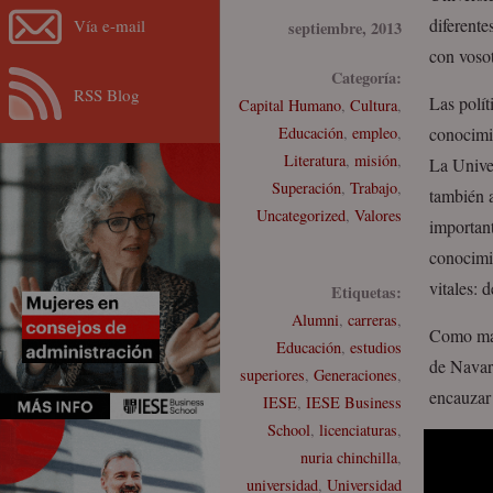
diferent
Vía e-mail
septiembre, 2013
con vosot
Categoría:
RSS Blog
Las polít
Capital Humano
,
Cultura
,
Educación
,
empleo
,
conocimie
Literatura
,
misión
,
La Unive
Superación
,
Trabajo
,
también a
Uncategorized
,
Valores
important
conocimie
vitales: 
Etiquetas:
Alumni
,
carreras
,
Como mad
Educación
,
estudios
de Navar
superiores
,
Generaciones
,
encauzar 
IESE
,
IESE Business
School
,
licenciaturas
,
nuria chinchilla
,
universidad
,
Universidad