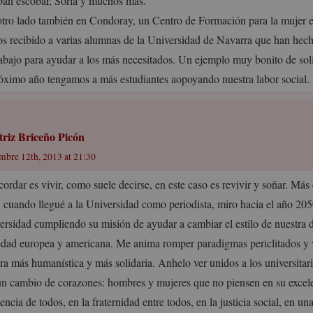
ban escobar, Soria y muchos más.
otro lado también en Condoray, un Centro de Formación para la mujer e
s recibido a varias alumnas de la Universidad de Navarra que han hec
rabajo para ayudar a los más necesitados. Un ejemplo muy bonito de soli
róximo año tengamos a más estudiantes aopoyando nuestra labor social.
triz Briceño Picón
embre 12th, 2013 at 21:30
cordar es vivir, como suele decirse, en este caso es revivir y soñar. Más 
 cuando llegué a la Universidad como periodista, miro hacia el año 205
ersidad cumpliendo su misión de ayudar a cambiar el estilo de nuestra 
edad europea y americana. Me anima romper paradigmas periclitados y v
ura más humanística y más solidaria. Anhelo ver unidos a los universita
un cambio de corazones: hombres y mujeres que no piensen en su excele
encia de todos, en la fraternidad entre todos, en la justicia social, en un