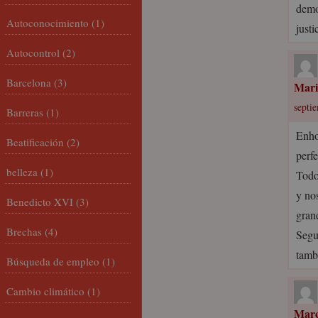
demo
Autoconocimiento
(1)
just
Autocontrol
(2)
Barcelona
(3)
Mari
septi
Barreras
(1)
Enho
Beatificación
(2)
perf
belleza
(1)
Todo
y no
Benedicto XVI
(3)
gran
Brechas
(4)
Segu
tamb
Búsqueda de empleo
(1)
Cambio climático
(1)
Marc