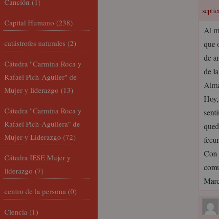
Canción
(1)
septi
Capital Humano
(238)
Al m
catástrofes naturales
(2)
que 
de a
Cátedra "Carmina Roca y
de l
Rafael Pich-Aguiler" de
Alma
Mujer y liderazgo
(13)
Hoy,
Cátedra "Carmina Roca y
sent
Rafael Pich-Aguilera" de
qued
Mujer y Liderazgo
(72)
fecun
Con 
Cátedra IESE Mujer y
comu
liderazgo
(7)
Marc
centro de la persona
(0)
Ciencia
(1)