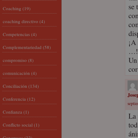
se 
Coaching
(19)
con
coaching directivo
(4)
com
dis
Competencias
(4)
¡A 
Complementariedad
(58)
…!
Un
compromiso
(8)
cor
comunicación
(4)
Conciliación
(134)
Jose
Conferencia
(12)
septi
Confianza
(1)
La 
tod
Conflicto social
(1)
áni
Congresos
(32)