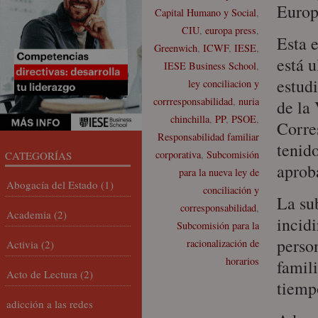
Europ
Capital Humano y Social
,
CIU
,
europa press
,
Esta 
Greenwich
,
ICWF
,
IESE
,
está 
IESE Business School
,
estud
ley conciliacion y
corrresponsabilidad
,
nuria
de la 
chinchilla
,
PP
,
PSOE
,
Corre
Responsabilidad familiar
tenid
corporativa
,
Subcomisión
CATEGORÍAS
aprob
para la nueva ley de
Abogacía del Estado
(1)
conciliación y
La su
corresponsabilidad
,
Academia
(2)
incidi
Subcomisión para la
perso
racionalización de
Activia
(2)
horarios
famili
Acto de Lectura
(2)
tiemp
adicción a las redes