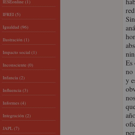
hab
IESEonline
(1)
red
IFREI
(5)
Sin
aná
Igualdad
(96)
hor
Ilustración
(1)
abs
Impacto social
(1)
nin
Es 
Inconsciente
(0)
no 
Infancia
(2)
y e
obv
Influencia
(3)
nos
Informes
(4)
que
año
Integración
(2)
ofi
JAPL
(7)
per