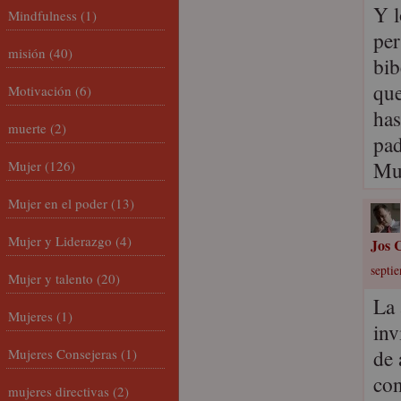
Y l
Mindfulness
(1)
per
misión
(40)
bib
que
Motivación
(6)
has
muerte
(2)
pad
Muc
Mujer
(126)
Mujer en el poder
(13)
Mujer y Liderazgo
(4)
Jos C
septi
Mujer y talento
(20)
La 
Mujeres
(1)
inv
de 
Mujeres Consejeras
(1)
con
mujeres directivas
(2)