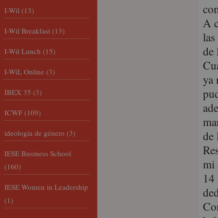
co
I-Wil
(13)
A c
I-Wil Breakfast
(13)
las
de 
I-Wil Lunch
(15)
Cua
I-WiL Online
(3)
ya 
pud
IBEX 35
(3)
ade
ICWF
(109)
man
ideología de género
(3)
de 
Res
IESE Business School
mi 
(160)
14 
IESE Women in Leadership
ded
(1)
Com