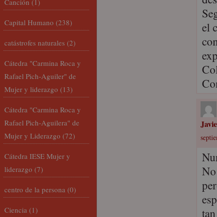
Canción
(1)
Seg
Capital Humano
(238)
el 
con
catástrofes naturales
(2)
exp
Cátedra "Carmina Roca y
Col
Rafael Pich-Aguiler" de
Co
Mujer y liderazgo
(13)
Cátedra "Carmina Roca y
Rafael Pich-Aguilera" de
Javi
Mujer y Liderazgo
(72)
septi
Nur
Cátedra IESE Mujer y
No 
liderazgo
(7)
per
centro de la persona
(0)
esp
Ciencia
(1)
tan