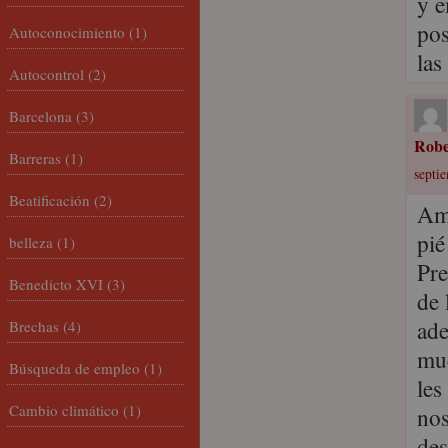
y e
pos
Autoconocimiento
(1)
las
Autocontrol
(2)
Barcelona
(3)
Robe
Barreras
(1)
septi
Beatificación
(2)
Ami
pié
belleza
(1)
Pre
Benedicto XVI
(3)
de 
ade
Brechas
(4)
muc
Búsqueda de empleo
(1)
les
Cambio climático
(1)
nos
des