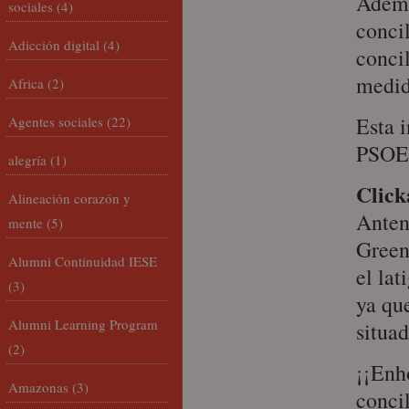
Ademá
sociales
(4)
conci
Adicción digital
(4)
concil
medid
Africa
(2)
Esta i
Agentes sociales
(22)
PSOE 
alegría
(1)
Click
Alineación corazón y
Antena
mente
(5)
Green
Alumni Continuidad IESE
el la
(3)
ya qu
Alumni Learning Program
situa
(2)
¡¡Enh
Amazonas
(3)
conci