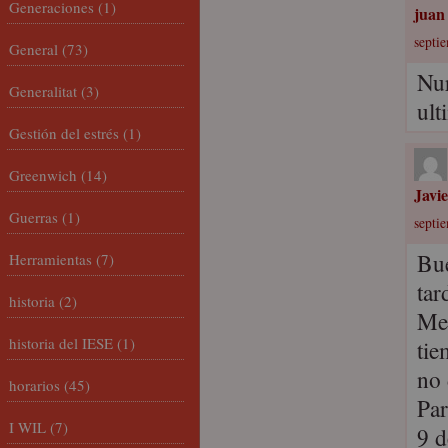
Generaciones
(1)
juan
septi
General
(73)
Nur
Generalitat
(3)
ult
Gestión del estrés
(1)
Greenwich
(14)
Javi
Guerras
(1)
septi
Bu
Herramientas
(7)
tar
historia
(2)
Me 
historia del IESE
(1)
tie
no 
horarios
(45)
Par
I WIL
(7)
9 d