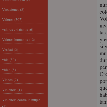
núm
Vacaciones
(3)
col
Vol
Valores
(307)
inv
valores cristianos
(6)
tar
y e
Valores humanos
(12)
si 
Verdad
(2)
muc
dur
vida
(50)
per
video
(8)
Cre
por
Vídeos
(7)
que
Violencia
(1)
hab
Violencia contra la mujer
tam
(1)