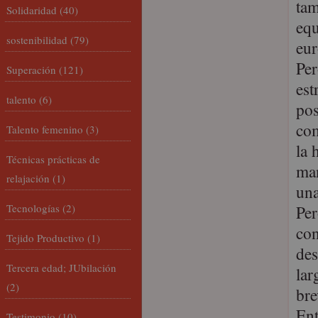
tam
Solidaridad
(40)
equ
sostenibilidad
(79)
eur
Per
Superación
(121)
est
talento
(6)
pos
com
Talento femenino
(3)
la 
Técnicas prácticas de
man
relajación
(1)
una
Tecnologías
(2)
Per
con
Tejido Productivo
(1)
des
Tercera edad; JUbilación
lar
(2)
bre
Ent
Testimonio
(10)