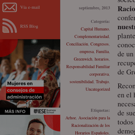
Racio
Vía e-mail
septiembre, 2013
confe
Categoría:
nuest
RSS Blog
Capital Humano
,
plant
Complementariedad
,
conoc
Conciliación
,
Congresos
,
empresa
,
Familia
,
de un
Greenwich
,
horarios
,
recup
Responsabilidad Familiar
de Gr
corporativa
,
sostenibilidad
,
Trabajo
,
Recon
Uncategorized
en el
necesa
Etiquetas:
de su
Arhoe
,
Asociación para la
todos
Racionalización de los
demog
Horarios Españoles
,