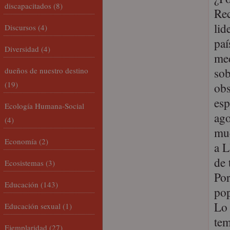
discapacitados
(8)
Rec
lid
Discursos
(4)
paí
Diversidad
(4)
med
sob
dueños de nuestro destino
(19)
obs
esp
Ecología Humana-Social
ago
(4)
muc
Economía
(2)
a L
de 
Ecosistemas
(3)
Por
Educación
(143)
pop
Lo 
Educación sexual
(1)
tem
Ejemplaridad
(27)