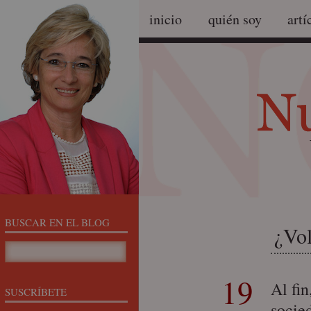
inicio
quién soy
artí
BUSCAR EN EL BLOG
¿Vo
19
Al fin
SUSCRÍBETE
socied