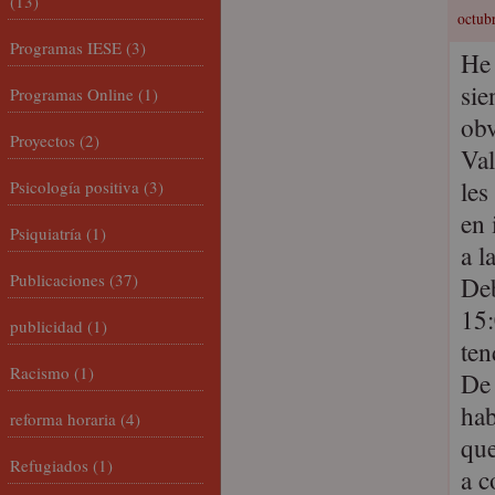
(13)
octubr
Programas IESE
(3)
He 
sie
Programas Online
(1)
obv
Proyectos
(2)
Val
les
Psicología positiva
(3)
en 
Psiquiatría
(1)
a l
Publicaciones
(37)
Deb
15:
publicidad
(1)
ten
Racismo
(1)
De 
hab
reforma horaria
(4)
que
Refugiados
(1)
a c