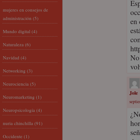
Esp
mujeres en consejos de
occ
administración
(5)
en 
est
Mundo digital
(4)
com
Naturaleza
(6)
htt
No 
Navidad
(4)
vol
Networking
(3)
Neurociencia
(5)
Jole
Neuromarketing
(1)
septi
Neuropsicología
(4)
¿No
hor
nuria chinchilla
(91)
señ
Occidente
(1)