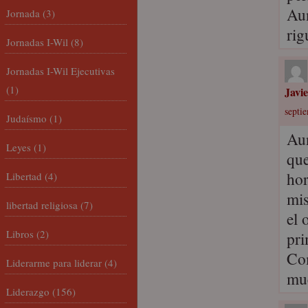
Aun
Jornada
(3)
rig
Jornadas I-Wil
(8)
Jornadas I-Wil Ejecutivas
(1)
Javi
septi
Judaísmo
(1)
Aun
Leyes
(1)
que
hor
Libertad
(4)
mis
libertad religiosa
(7)
el 
Libros
(2)
pri
Com
Liderarme para liderar
(4)
muc
Liderazgo
(156)