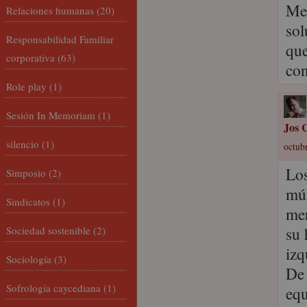
Me 
Relaciones humanas
(20)
sol
Responsabilidad Familiar
que
corporativa
(63)
con
Role play
(1)
Sesión In Memoriam
(1)
Jos C
silencio
(1)
octubr
Los
Simposio
(2)
múl
Sindicatos
(1)
mer
su 
Sociedad sostenible
(2)
izq
Sociología
(3)
De 
Sofrología caycediana
(1)
equ