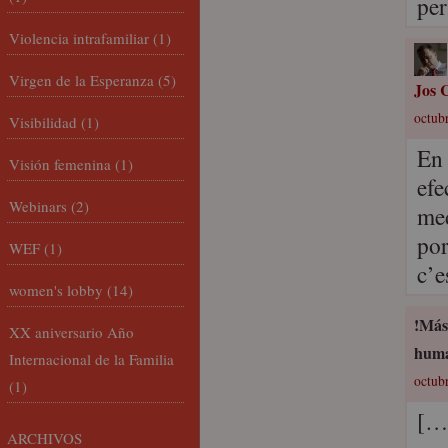
per
Violencia intrafamiliar
(1)
Virgen de la Esperanza
(5)
Jos C
octub
Visibilidad
(1)
En 
Visión femenina
(1)
efe
Webinars
(2)
med
por
WEF
(1)
c’e
women's lobby
(14)
!Más 
XX aniversario Año
hum
Internacional de la Familia
octubr
(1)
[…]
ARCHIVOS