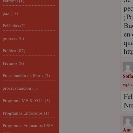
Patronal
(1)
peq
paz
(17)
¡Pe
Bue
Películas
(2)
en 
pobreza
(6)
que
ht
Política
(87)
Premios
(8)
Presentación de libros
(3)
Sofía
septi
procrastinación
(1)
Fel
Programa ME & YOU
(3)
Nu
Programas Enfocados
(1)
Programas Enfocados IESE
Ana