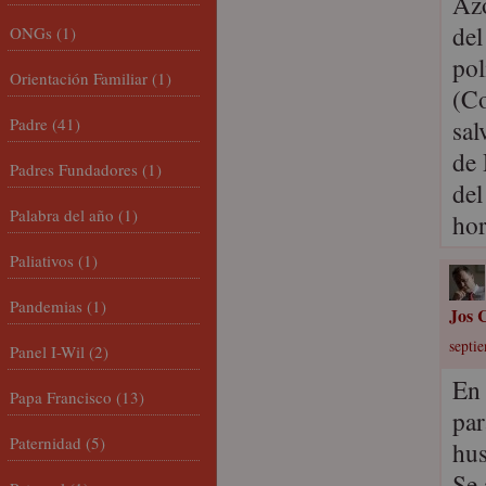
Azo
del
ONGs
(1)
pol
Orientación Familiar
(1)
(Co
Padre
(41)
sal
de 
Padres Fundadores
(1)
del
Palabra del año
(1)
hor
Paliativos
(1)
Pandemias
(1)
Jos C
septi
Panel I-Wil
(2)
En 
Papa Francisco
(13)
par
Paternidad
(5)
hus
Se 