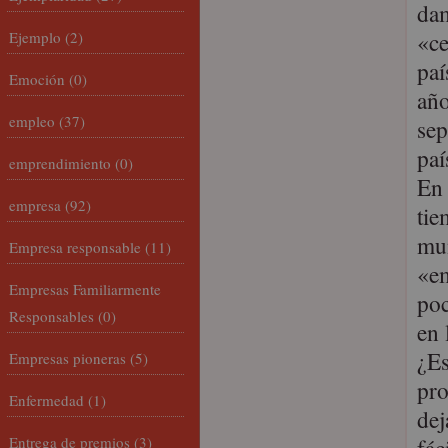
dam
«ce
Ejemplo
(2)
paí
Emoción
(0)
año
empleo
(37)
sep
paí
emprendimiento
(0)
En 
empresa
(92)
tie
mun
Empresa responsable
(11)
«em
Empresas Familiarmente
poc
Responsables
(0)
en 
¿Es
Empresas pioneras
(5)
pr
Enfermedad
(1)
dej
Entrega de premios
(3)