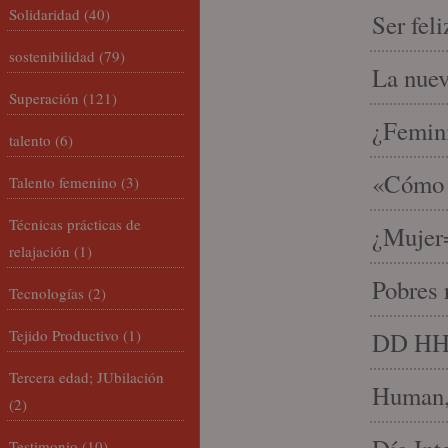
Solidaridad
(40)
Ser fel
sostenibilidad
(79)
La nue
Superación
(121)
¿Femin
talento
(6)
«Cómo h
Talento femenino
(3)
Técnicas prácticas de
¿Mujer
relajación
(1)
Pobres 
Tecnologías
(2)
Tejido Productivo
(1)
DD HH, 
Tercera edad; JUbilación
Human, 
(2)
Testimonio
(10)