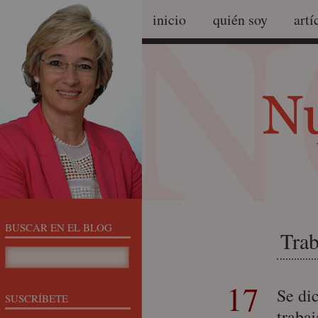
inicio
quién soy
artí
BUSCAR EN EL BLOG
Trab
17
Se di
SUSCRÍBETE
traba