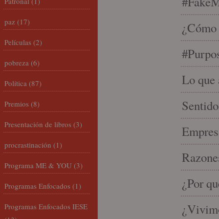
#FakeM
Patronal
(1)
paz
(17)
¿Cómo s
Películas
(2)
#Purpo
pobreza
(6)
Lo que 
Política
(87)
Sentido
Premios
(8)
Presentación de libros
(3)
Empresa
procrastinación
(1)
Razones
Programa ME & YOU
(3)
¿Por qu
Programas Enfocados
(1)
¿Vivimo
Programas Enfocados IESE