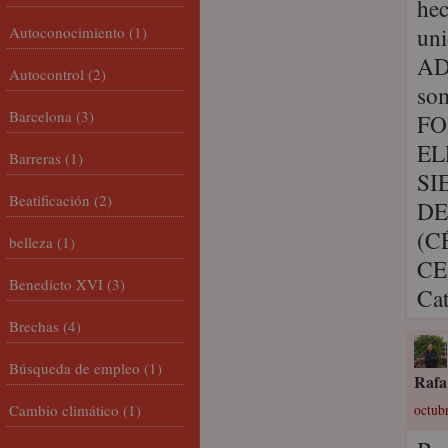
hec
uni
Autoconocimiento
(1)
ADN
Autocontrol
(2)
so
Barcelona
(3)
FO
EL
Barreras
(1)
SIE
Beatificación
(2)
DE
(C
belleza
(1)
CE
Benedicto XVI
(3)
Cat
Brechas
(4)
Búsqueda de empleo
(1)
Rafa
Cambio climático
(1)
octubr