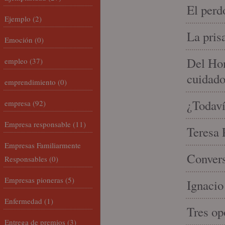
El perd
Ejemplo
(2)
La pris
Emoción
(0)
Del Hom
empleo
(37)
cuidad
emprendimiento
(0)
¿Todaví
empresa
(92)
Empresa responsable
(11)
Teresa P
Empresas Familiarmente
Convers
Responsables
(0)
Empresas pioneras
(5)
Ignacio
Enfermedad
(1)
Tres op
Entrega de premios
(3)