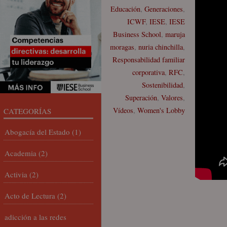
Educación
,
Generaciones
,
ICWF
,
IESE
,
IESE
Business School
,
maruja
moragas
,
nuria chinchilla
,
Responsabilidad familiar
corporativa
,
RFC
,
Sostenibilidad
,
Superación
,
Valores
,
Vídeos
,
Women's Lobby
CATEGORÍAS
Abogacía del Estado
(1)
Academia
(2)
Activia
(2)
Acto de Lectura
(2)
adicción a las redes