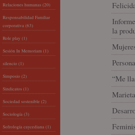
Felicid
Relaciones humanas
(20)
Responsabilidad Familiar
Informe
corporativa
(63)
la prod
Role play
(1)
Mujeres
Sesión In Memoriam
(1)
Person
silencio
(1)
Simposio
(2)
“Me lla
Sindicatos
(1)
Marieta
Sociedad sostenible
(2)
Desarro
Sociología
(3)
Feminis
Sofrología caycediana
(1)