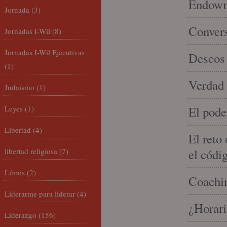
Endowme
Jornada
(3)
Conver
Jornadas I-Wil
(8)
Jornadas I-Wil Ejecutivas
Deseos 
(1)
Verdad 
Judaísmo
(1)
Leyes
(1)
El pode
Libertad
(4)
El reto
libertad religiosa
(7)
el códi
Libros
(2)
Coachin
Liderarme para liderar
(4)
¿Horari
Liderazgo
(156)