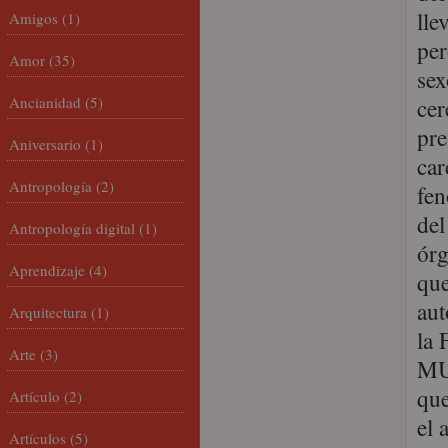
lle
Amigos
(1)
per
Amor
(35)
sex
Ancianidad
(5)
cer
pre
Aniversario
(1)
car
Antropología
(2)
fe
de
Antropología digital
(1)
órg
Aprendizaje
(4)
que
aut
Arquitectura
(1)
la
Arte
(3)
MUJ
que
Artículo
(2)
el 
Artículos
(5)