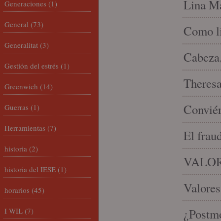
Lina Ma
Generaciones
(1)
General
(73)
Como li
Generalitat
(3)
Cabeza,
Gestión del estrés
(1)
Theresa 
Greenwich
(14)
Conviér
Guerras
(1)
Herramientas
(7)
El frau
historia
(2)
VALOR
historia del IESE
(1)
Valores
horarios
(45)
I WIL
(7)
¿Postmo