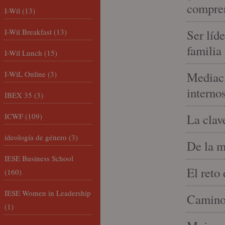
compren
I-Wil
(13)
I-Wil Breakfast
(13)
Ser líd
familia
I-Wil Lunch
(15)
I-WiL Online
(3)
Mediaci
interno
IBEX 35
(3)
ICWF
(109)
La clav
ideología de género
(3)
De la m
IESE Business School
El reto
(160)
IESE Women in Leadership
Camino 
(1)