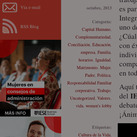
es par
Vía e-mail
octubre, 2013
Integr
Categoría:
uno d
RSS Blog
Capital Humano
,
¿Cúale
Complementariedad
,
con é
Conciliación
,
Educación
,
empresa
,
Familia
,
indiv
horarios
,
Igualdad
,
compa
Matrimonio
,
Mujer
,
en to
Padre
,
Política
,
Responsabilidad Familiar
Aquí 
corporativa
,
Trabajo
,
I
del
Uncategorized
,
Valores
,
debat
vida
,
women's lobby
¡Ánim
Etiquetas:
Cultura de la Vida
,