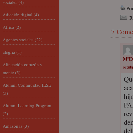
sociales
(4)
Pri
Adicción digital
(4)
R
Africa
(2)
7 Come
Agentes sociales
(22)
alegría
(1)
MªEu
Alineación corazón y
octubr
mente
(5)
Que
Alumni Continuidad IESE
aca
(3)
hi
PAR
Alumni Learning Program
rev
(2)
dem
Amazonas
(3)
del