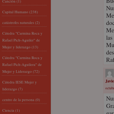
Bue
Canción
(1)
Nur
Capital Humano
(238)
Me 
doc
catástrofes naturales
(2)
Me 
Cátedra "Carmina Roca y
las
Rafael Pich-Aguiler" de
Muc
Mujer y liderazgo
(13)
des
Cátedra "Carmina Roca y
Ra
Rafael Pich-Aguilera" de
Mujer y Liderazgo
(72)
Javi
Cátedra IESE Mujer y
octubr
liderazgo
(7)
Nur
centro de la persona
(0)
Gra
Ciencia
(1)
gar