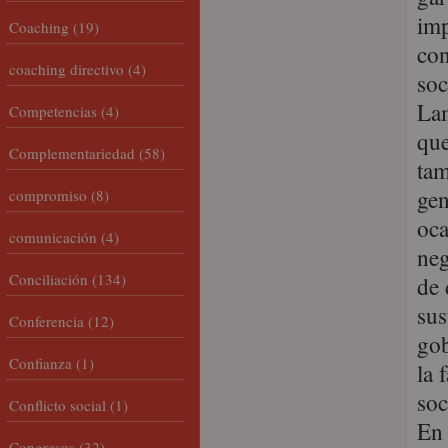
imp
Coaching
(19)
con
coaching directivo
(4)
soc
Lam
Competencias
(4)
que
Complementariedad
(58)
tam
gen
compromiso
(8)
oca
comunicación
(4)
neg
Conciliación
(134)
de 
sus
Conferencia
(12)
gob
Confianza
(1)
la 
soc
Conflicto social
(1)
En 
Congresos
(32)