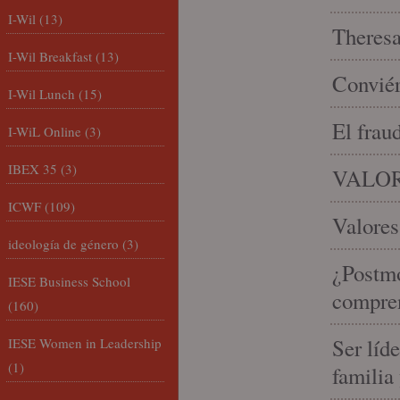
I-Wil
(13)
Theresa 
I-Wil Breakfast
(13)
Conviér
I-Wil Lunch
(15)
El frau
I-WiL Online
(3)
IBEX 35
(3)
VALOR
ICWF
(109)
Valores
ideología de género
(3)
¿Postmo
IESE Business School
compren
(160)
Ser líd
IESE Women in Leadership
(1)
familia