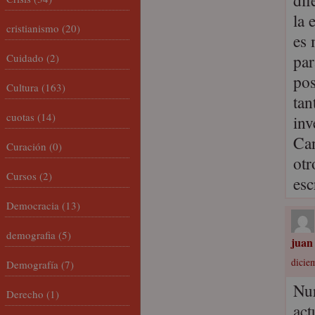
dif
la 
cristianismo
(20)
es 
par
Cuidado
(2)
pos
Cultura
(163)
tan
cuotas
(14)
inv
Can
Curación
(0)
otr
Cursos
(2)
esc
Democracia
(13)
demografia
(5)
juan
dicie
Demografía
(7)
Nur
Derecho
(1)
act