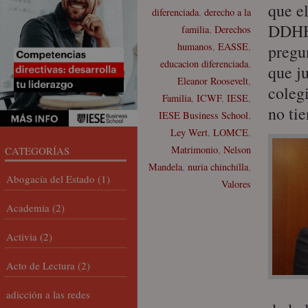
que el
diferenciada
,
derecho a la
DDHH 
familia
,
Derechos
humanos
,
EASSE
,
pregu
educacion diferenciada
,
que ju
Eleanor Roosevelt
,
colegi
Familia
,
ICWF
,
IESE
,
no tie
IESE Business School
,
Ley Wert
,
LOMCE
,
Matrimonio
,
Nelson
CATEGORÍAS
Mandela
,
nuria chinchilla
,
Abogacía del Estado
(1)
Valores
Academia
(2)
Activia
(2)
Acto de Lectura
(2)
adicción a las redes