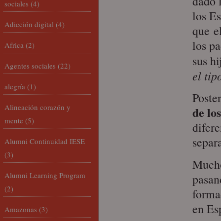
dado 
sociales
(4)
los Es
Adicción digital
(4)
que e
los p
Africa
(2)
sus hi
Agentes sociales
(22)
el tip
alegría
(1)
Poste
Alineación corazón y
de lo
mente
(5)
difere
separa
Alumni Continuidad IESE
(3)
Mucho
Alumni Learning Program
pasan
(2)
forma
en Es
Amazonas
(3)