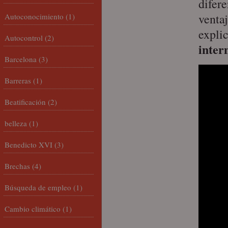
difer
ventaj
Autoconocimiento
(1)
expli
Autocontrol
(2)
inter
Barcelona
(3)
Barreras
(1)
Beatificación
(2)
belleza
(1)
Benedicto XVI
(3)
Brechas
(4)
Búsqueda de empleo
(1)
Cambio climático
(1)