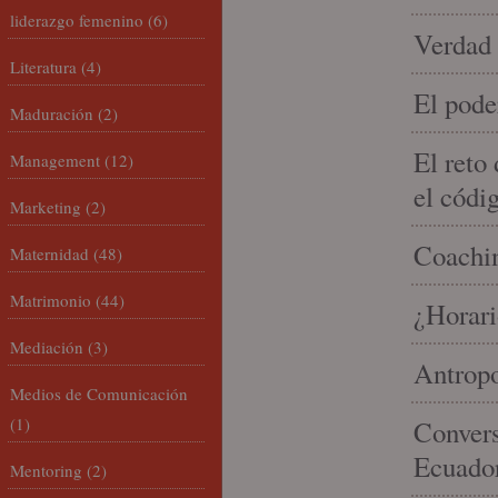
liderazgo femenino
(6)
Verdad 
Literatura
(4)
El pode
Maduración
(2)
El reto
Management
(12)
el códi
Marketing
(2)
Coachin
Maternidad
(48)
Matrimonio
(44)
¿Horari
Mediación
(3)
Antropo
Medios de Comunicación
(1)
Convers
Ecuado
Mentoring
(2)