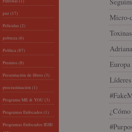
Seguim
Patronal
(1)
paz
(17)
Micro-d
Películas
(2)
Toxinas
pobreza
(6)
Adriana
Política
(87)
Europa 
Premios
(8)
Presentación de libros
(3)
Líderes
procrastinación
(1)
#FakeM
Programa ME & YOU
(3)
¿Cómo s
Programas Enfocados
(1)
Programas Enfocados IESE
#Purpo