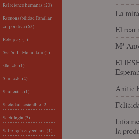
Relaciones humanas
(20)
La mira
Responsabilidad Familiar
corporativa
(63)
El rear
Role play
(1)
Mª Anto
Sesión In Memoriam
(1)
El IESE
silencio
(1)
Espera
Simposio
(2)
Anitie 
Sindicatos
(1)
Felicid
Sociedad sostenible
(2)
Sociología
(3)
Informe
la prod
Sofrología caycediana
(1)