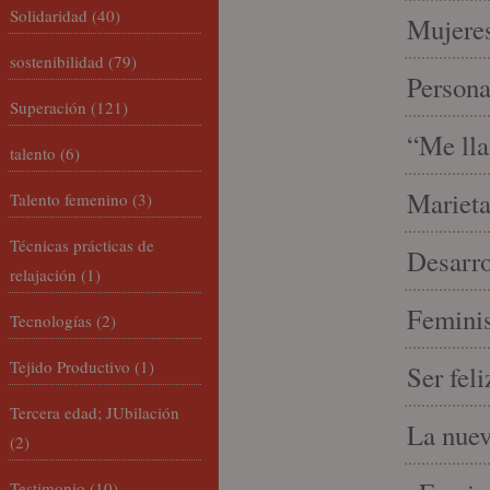
Solidaridad
(40)
Mujeres
sostenibilidad
(79)
Person
Superación
(121)
“Me lla
talento
(6)
Marieta
Talento femenino
(3)
Técnicas prácticas de
Desarro
relajación
(1)
Feminis
Tecnologías
(2)
Tejido Productivo
(1)
Ser fel
Tercera edad; JUbilación
La nue
(2)
Testimonio
(10)