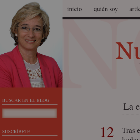
inicio
quién soy
artí
BUSCAR EN EL BLOG
La e
12
Tras 
SUSCRÍBETE
lucha