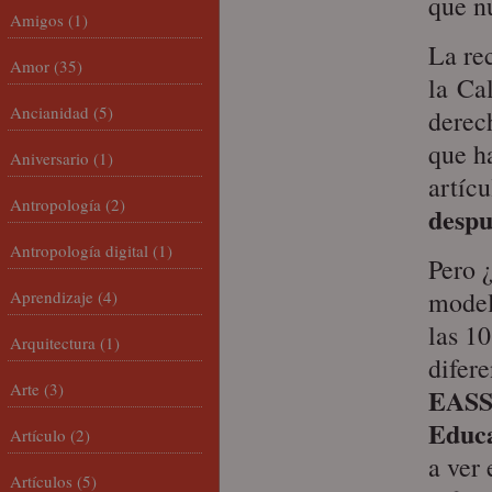
que n
Amigos
(1)
La re
Amor
(35)
la Ca
Ancianidad
(5)
derec
que h
Aniversario
(1)
artíc
Antropología
(2)
despu
Antropología digital
(1)
Pero 
model
Aprendizaje
(4)
las 1
Arquitectura
(1)
difer
Arte
(3)
EASSE
Educ
Artículo
(2)
a ver
Artículos
(5)