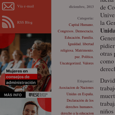
de Co
Vía e-mail
diciembre, 2013
Unive
Categoría:
la Ge
RSS Blog
Capital Humano
,
Unida
Congresos
,
Democracia
,
Gener
Educación
,
Familia
,
Igualdad
,
libertad
pidier
religiosa
,
Matrimonio
,
otras 
paz
,
Política
,
como 
Uncategorized
,
Valores
derech
David
Etiquetas:
trabaj
Asociacion de Naciones
Unidas en España
,
muert
Declaración de los
trabaj
derechos humanos
,
niños
derecho a la educacion