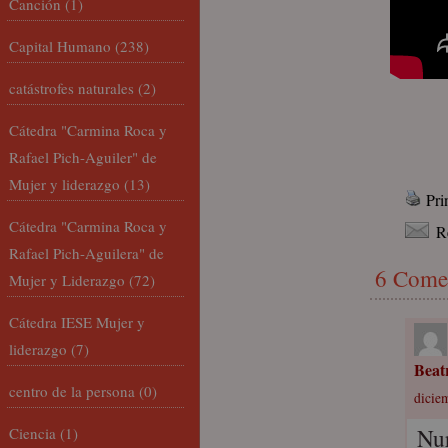
Canción
(1)
Capital Humano
(238)
catástrofes naturales
(2)
Cátedra "Carmina Roca y
Rafael Pich-Aguiler" de
Mujer y liderazgo
(13)
Pri
Cátedra "Carmina Roca y
R
Rafael Pich-Aguilera" de
6 Come
Mujer y Liderazgo
(72)
Cátedra IESE Mujer y
liderazgo
(7)
Beat
centro de la persona
(0)
dicie
Nur
Ciencia
(1)