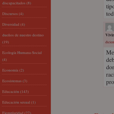
discapacitados
(8)
tip
tod
Discursos
(4)
Diversidad
(4)
Vivi
dueños de nuestro destino
(19)
dicie
Me 
Ecología Humana-Social
deb
(4)
don
Economía
(2)
rac
pro
Ecosistemas
(3)
Educación
(143)
Educación sexual
(1)
Ejemplaridad
(27)