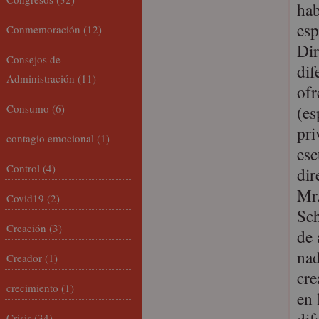
hab
esp
Conmemoración
(12)
Dir
Consejos de
dif
Administración
(11)
ofr
Consumo
(6)
(es
pri
contagio emocional
(1)
esc
Control
(4)
dir
Mr.
Covid19
(2)
Sch
Creación
(3)
de 
nad
Creador
(1)
cre
crecimiento
(1)
en 
Crisis
(34)