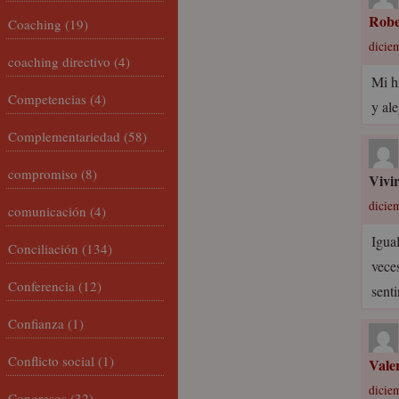
Robe
Coaching
(19)
dicie
coaching directivo
(4)
Mi hi
Competencias
(4)
y al
Complementariedad
(58)
compromiso
(8)
Vivi
dicie
comunicación
(4)
Igua
Conciliación
(134)
vece
Conferencia
(12)
sent
Confianza
(1)
Conflicto social
(1)
Vale
dicie
Congresos
(32)