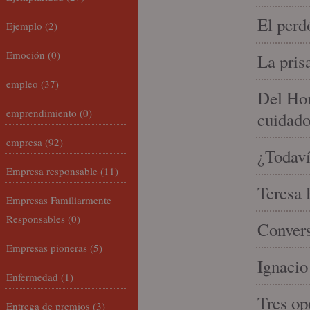
El perd
Ejemplo
(2)
Emoción
(0)
La pris
empleo
(37)
Del Hom
emprendimiento
(0)
cuidad
empresa
(92)
¿Todaví
Empresa responsable
(11)
Teresa P
Empresas Familiarmente
Responsables
(0)
Convers
Empresas pioneras
(5)
Ignacio
Enfermedad
(1)
Tres op
Entrega de premios
(3)