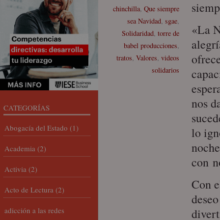
siemp
chinchilla
,
Que siempre
sea Navidad
,
sgae
,
«La N
Solidaridad
,
torre de
alegrí
babel producciones
,
ofrec
tratos
,
Valores
,
videos
solidarios
capac
esper
nos d
CATEGORÍAS
suced
Abogacía del Estado
(1)
lo ign
noche
Academia
(2)
con n
Activia
(2)
Con e
Acto de Lectura
(2)
deseo
adicción a las redes
diver