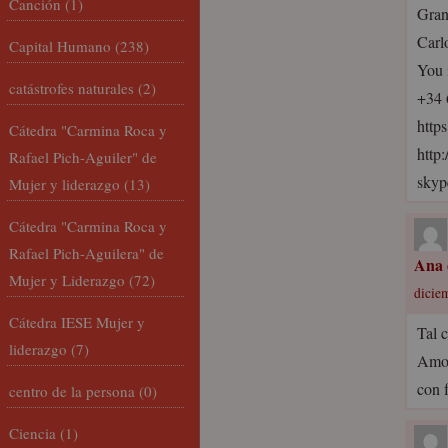
Canción
(1)
Gran
Carl
Capital Humano
(238)
You 
catástrofes naturales
(2)
+34 
http
Cátedra "Carmina Roca y
http
Rafael Pich-Aguiler" de
skyp
Mujer y liderazgo
(13)
Cátedra "Carmina Roca y
Rafael Pich-Aguilera" de
Ana 
Mujer y Liderazgo
(72)
dicie
Cátedra IESE Mujer y
Tal c
liderazgo
(7)
Amor
con f
centro de la persona
(0)
Ciencia
(1)