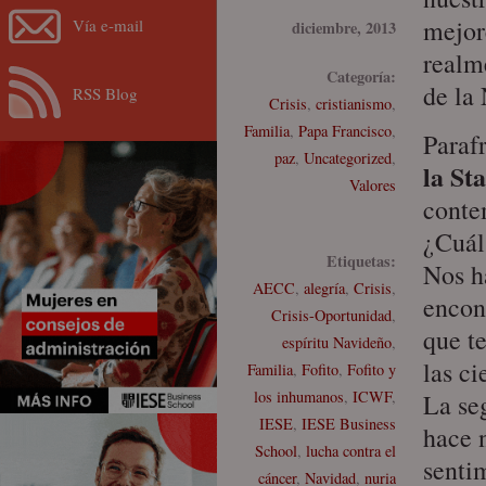
mejor
Vía e-mail
diciembre, 2013
realm
Categoría:
de la
RSS Blog
Crisis
,
cristianismo
,
Familia
,
Papa Francisco
,
Paraf
paz
,
Uncategorized
,
la St
Valores
conte
¿Cuál
Etiquetas:
Nos ha
AECC
,
alegría
,
Crisis
,
encon
Crisis-Oportunidad
,
que t
espíritu Navideño
,
las ci
Familia
,
Fofito
,
Fofito y
los inhumanos
,
ICWF
,
La se
IESE
,
IESE Business
hace n
School
,
lucha contra el
senti
cáncer
,
Navidad
,
nuria