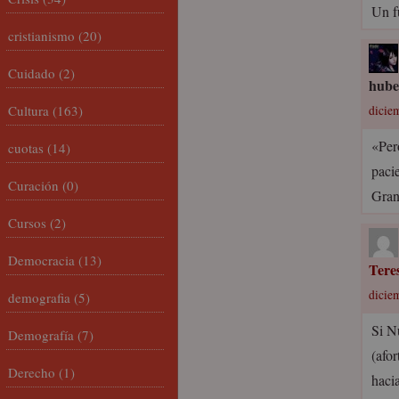
Un f
cristianismo
(20)
Cuidado
(2)
hube
Cultura
(163)
dicie
«Per
cuotas
(14)
paci
Curación
(0)
Gran
Cursos
(2)
Democracia
(13)
Tere
dicie
demografia
(5)
Si N
Demografía
(7)
(afo
Derecho
(1)
haci