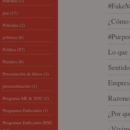
Patronal
(1)
#FakeM
paz
(17)
¿Cómo s
Películas
(2)
#Purpo
pobreza
(6)
Política
(87)
Lo que 
Premios
(8)
Sentido
Presentación de libros
(3)
Empresa
procrastinación
(1)
Razones
Programa ME & YOU
(3)
Programas Enfocados
(1)
¿Por qu
Programas Enfocados IESE
¿Vivimo