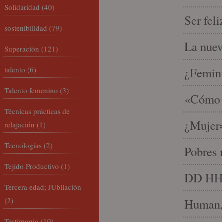
Solidaridad
(40)
Ser fel
sostenibilidad
(79)
La nue
Superación
(121)
talento
(6)
¿Femin
Talento femenino
(3)
«Cómo h
Técnicas prácticas de
¿Mujer
relajación
(1)
Tecnologías
(2)
Pobres 
Tejido Productivo
(1)
DD HH, 
Tercera edad; JUbilación
(2)
Human, 
Testimonio
(10)