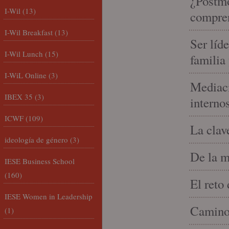
¿Postmo
I-Wil
(13)
compren
I-Wil Breakfast
(13)
Ser líd
I-Wil Lunch
(15)
familia
I-WiL Online
(3)
Mediaci
IBEX 35
(3)
interno
ICWF
(109)
La clav
ideología de género
(3)
De la m
IESE Business School
(160)
El reto
IESE Women in Leadership
Camino 
(1)