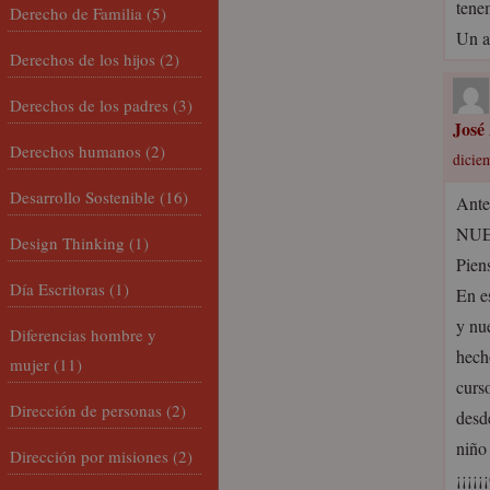
tene
Derecho de Familia
(5)
Un a
Derechos de los hijos
(2)
Derechos de los padres
(3)
José 
Derechos humanos
(2)
dicie
Desarrollo Sostenible
(16)
Ant
NUE
Design Thinking
(1)
Pien
Día Escritoras
(1)
En e
y nu
Diferencias hombre y
hech
mujer
(11)
curs
Dirección de personas
(2)
desd
niño
Dirección por misiones
(2)
¡¡¡¡