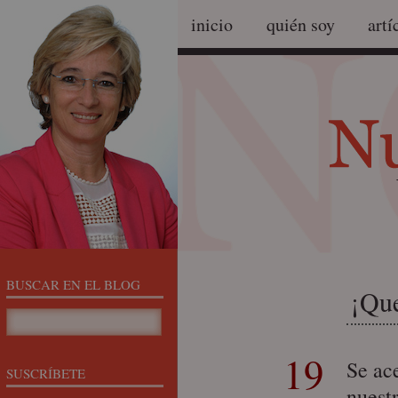
inicio
quién soy
artí
BUSCAR EN EL BLOG
¡Que
19
Se ac
SUSCRÍBETE
nuestr