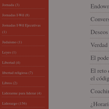
Endowme
Jornada
(3)
Jornadas I-Wil
(8)
Conver
Jornadas I-Wil Ejecutivas
Deseos 
(1)
Judaísmo
(1)
Verdad 
Leyes
(1)
El pode
Libertad
(4)
El reto
libertad religiosa
(7)
el códi
Libros
(2)
Coachin
Liderarme para liderar
(4)
¿Horari
Liderazgo
(156)