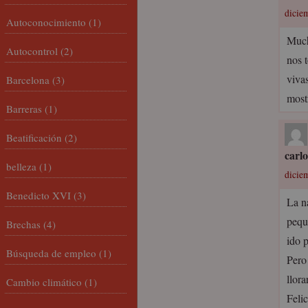
dicie
Autoconocimiento
(1)
Much
Autocontrol
(2)
nos 
viva
Barcelona
(3)
most
Barreras
(1)
Beatificación
(2)
carl
belleza
(1)
dicie
Benedicto XVI
(3)
La n
pequ
Brechas
(4)
ido p
Búsqueda de empleo
(1)
Pero
llor
Cambio climático
(1)
Feli