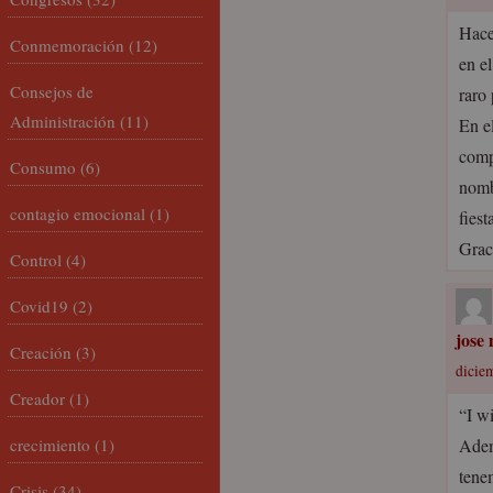
Hace
Conmemoración
(12)
en e
Consejos de
raro
Administración
(11)
En e
comp
Consumo
(6)
nomb
contagio emocional
(1)
fiest
Grac
Control
(4)
Covid19
(2)
jose
Creación
(3)
dicie
Creador
(1)
“I wi
crecimiento
(1)
Adem
tene
Crisis
(34)