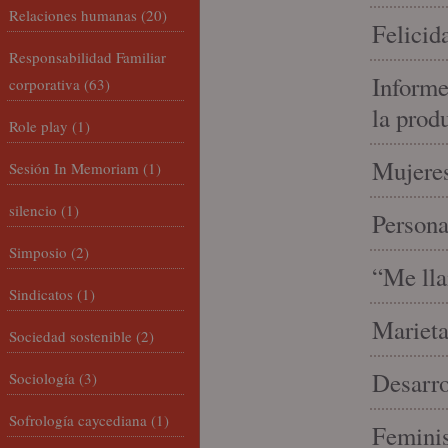
Relaciones humanas
(20)
Felicid
Responsabilidad Familiar
Informe
corporativa
(63)
la prod
Role play
(1)
Mujeres
Sesión In Memoriam
(1)
silencio
(1)
Person
Simposio
(2)
“Me lla
Sindicatos
(1)
Marieta
Sociedad sostenible
(2)
Desarro
Sociología
(3)
Sofrología caycediana
(1)
Feminis