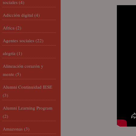
sociales
(4)
Adicción digital
(4)
Africa
(2)
Agentes sociales
(22)
alegría
(1)
Alineación corazón y
mente
(5)
Alumni Continuidad IESE
(3)
Alumni Learning Program
(2)
Amazonas
(3)