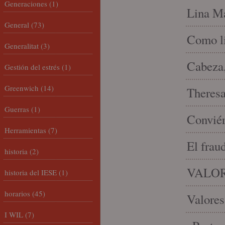
Generaciones
(1)
Lina Ma
General
(73)
Como li
Generalitat
(3)
Cabeza,
Gestión del estrés
(1)
Greenwich
(14)
Theresa 
Guerras
(1)
Conviér
Herramientas
(7)
El frau
historia
(2)
VALOR
historia del IESE
(1)
horarios
(45)
Valores
I WIL
(7)