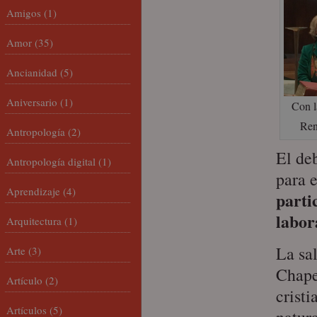
Amigos
(1)
Amor
(35)
Ancianidad
(5)
Aniversario
(1)
Con l
Ren
Antropología
(2)
El deb
Antropología digital
(1)
para 
Aprendizaje
(4)
parti
labor
Arquitectura
(1)
La sa
Arte
(3)
Chape
Artículo
(2)
cristi
Artículos
(5)