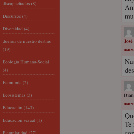
discapacitados
(8)
An
muc
Discursos
(4)
Diversidad
(4)
José
dueños de nuestro destino
(19)
marzo
Nur
Ecología Humana-Social
des
(4)
Economía
(2)
Dian
Ecosistemas
(3)
marzo
Educación
(143)
Que
Educación sexual
(1)
Te 
com
Ejemplaridad
(27)