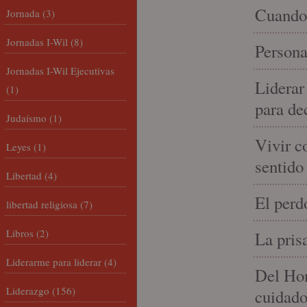
Cuando 
Jornada
(3)
Jornadas I-Wil
(8)
Persona
Jornadas I-Wil Ejecutivas
Liderar
(1)
para de
Judaísmo
(1)
Vivir c
Leyes
(1)
sentido
Libertad
(4)
El perd
libertad religiosa
(7)
Libros
(2)
La pris
Liderarme para liderar
(4)
Del Hom
Liderazgo
(156)
cuidad