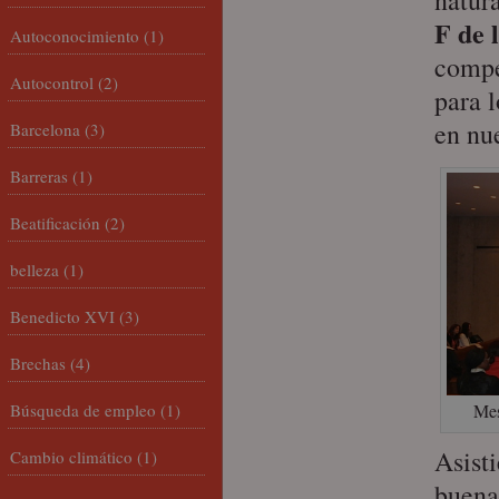
natur
F de 
Autoconocimiento
(1)
compe
Autocontrol
(2)
para 
en nu
Barcelona
(3)
Barreras
(1)
Beatificación
(2)
belleza
(1)
Benedicto XVI
(3)
Brechas
(4)
Búsqueda de empleo
(1)
Mes
Asist
Cambio climático
(1)
buena