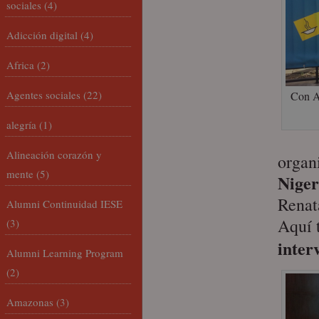
sociales
(4)
Adicción digital
(4)
Africa
(2)
Agentes sociales
(22)
Con Ad
alegría
(1)
Alineación corazón y
organ
mente
(5)
Niger
Renat
Alumni Continuidad IESE
Aquí 
(3)
inter
Alumni Learning Program
(2)
Amazonas
(3)