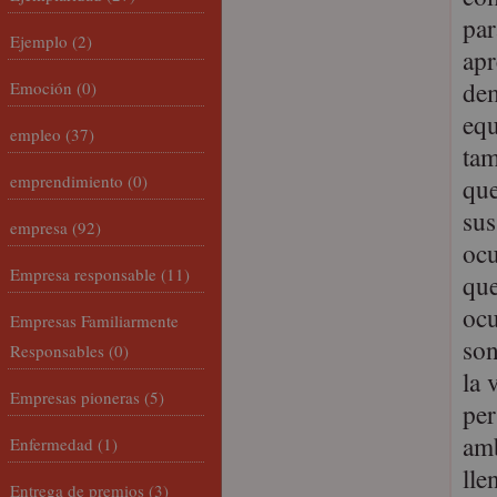
par
Ejemplo
(2)
apr
dem
Emoción
(0)
equ
empleo
(37)
tam
emprendimiento
(0)
que
sus
empresa
(92)
ocu
Empresa responsable
(11)
que
ocu
Empresas Familiarmente
son
Responsables
(0)
la 
Empresas pioneras
(5)
per
amb
Enfermedad
(1)
lle
Entrega de premios
(3)