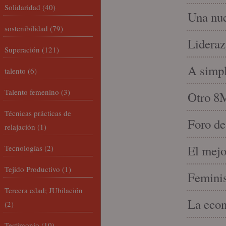
Solidaridad
(40)
Una nue
sostenibilidad
(79)
Lideraz
Superación
(121)
A simpl
talento
(6)
Talento femenino
(3)
Otro 8
Técnicas prácticas de
Foro de
relajación
(1)
El mejo
Tecnologías
(2)
Tejido Productivo
(1)
Feminis
Tercera edad; JUbilación
La econ
(2)
Testimonio
(10)