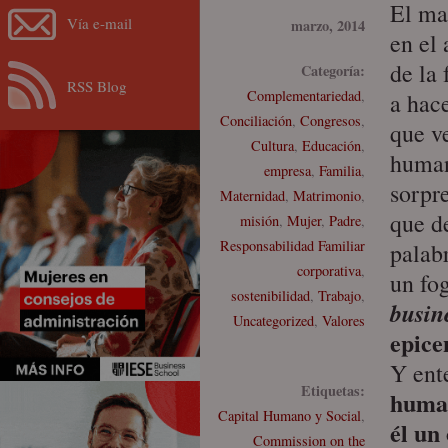
El ma
Vía e-mail
marzo, 2014
en el
de la
Categoría:
RSS Blog
Complementariedad
,
a hac
Conciliación
,
Congresos
,
que v
Cultura
,
Educación
,
human
empresa
,
Familia
,
sorpr
Maternidad
,
Matrimonio
,
que d
misión
,
Mujer
,
Padre
,
Responsabilidad Familiar
palab
corporativa
,
un fo
sostenibilidad
,
Trabajo
,
busin
Uncategorized
,
Valores
epice
Y ent
Etiquetas:
human
Capital Humano y Social
,
él un
Commission on the