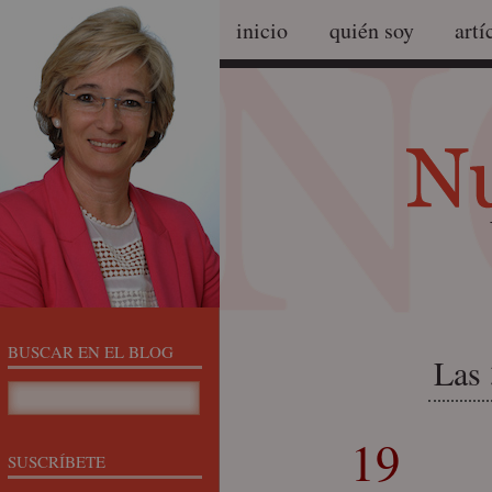
inicio
quién soy
artí
BUSCAR EN EL BLOG
19
SUSCRÍBETE