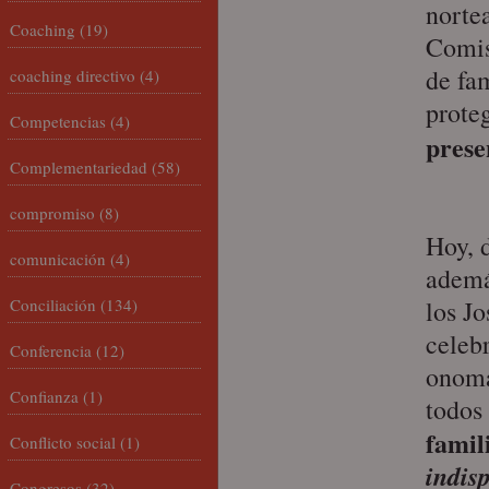
norte
Coaching
(19)
Comis
de fa
coaching directivo
(4)
proteg
Competencias
(4)
prese
Complementariedad
(58)
compromiso
(8)
Hoy, 
comunicación
(4)
además
Conciliación
(134)
los Jo
celeb
Conferencia
(12)
onomás
Confianza
(1)
todos
famil
Conflicto social
(1)
indis
Congresos
(32)