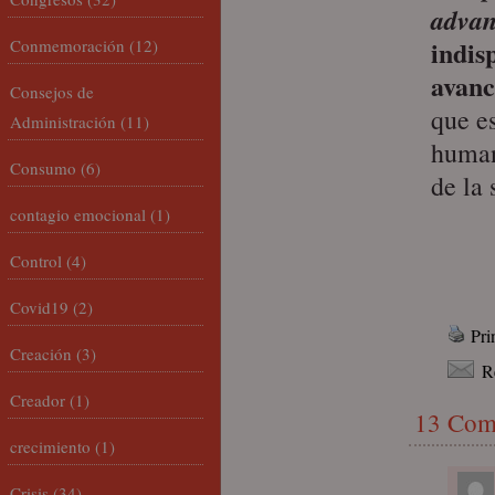
adva
indis
Conmemoración
(12)
avanc
Consejos de
que es
Administración
(11)
human
Consumo
(6)
de la 
contagio emocional
(1)
Control
(4)
Covid19
(2)
Pri
Creación
(3)
R
Creador
(1)
13 Com
crecimiento
(1)
Crisis
(34)