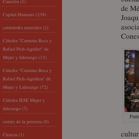
Canción
(1)
de Mé
Capital Humano
(238)
Joaqu
asoci
catástrofes naturales
(2)
Cones
Cátedra "Carmina Roca y
Rafael Pich-Aguiler" de
Mujer y liderazgo
(13)
Cátedra "Carmina Roca y
Rafael Pich-Aguilera" de
Mujer y Liderazgo
(72)
Cátedra IESE Mujer y
liderazgo
(7)
Part
centro de la persona
(0)
cultu
Ciencia
(1)