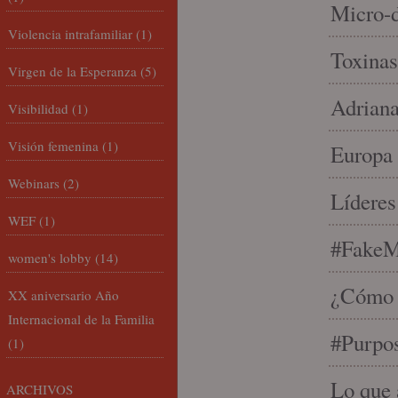
Micro-d
Violencia intrafamiliar
(1)
Toxinas
Virgen de la Esperanza
(5)
Adriana
Visibilidad
(1)
Visión femenina
(1)
Europa 
Webinars
(2)
Líderes
WEF
(1)
#FakeM
women's lobby
(14)
¿Cómo s
XX aniversario Año
Internacional de la Familia
#Purpo
(1)
Lo que 
ARCHIVOS