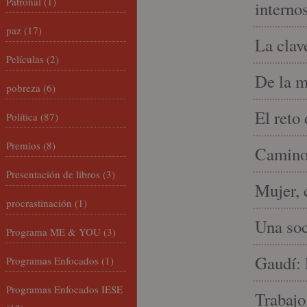
Patronal
(1)
interno
paz
(17)
La clav
Películas
(2)
De la m
pobreza
(6)
El reto
Política
(87)
Premios
(8)
Camino 
Presentación de libros
(3)
Mujer, 
procrastinación
(1)
Una soc
Programa ME & YOU
(3)
Gaudí: 
Programas Enfocados
(1)
Programas Enfocados IESE
Trabajo