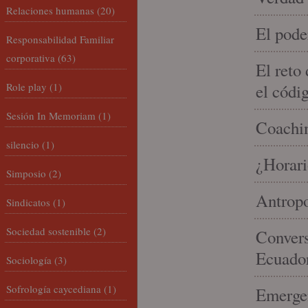
Relaciones humanas
(20)
El pode
Responsabilidad Familiar
corporativa
(63)
El reto
Role play
(1)
el códi
Sesión In Memoriam
(1)
Coachin
silencio
(1)
¿Horari
Simposio
(2)
Antropo
Sindicatos
(1)
Sociedad sostenible
(2)
Convers
Ecuado
Sociología
(3)
Sofrología caycediana
(1)
Emergen