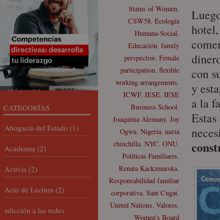
Status of Women
,
Luego
CSW58
,
Ecología
hotel
Humana-Social
,
coment
Educación
,
family
diner
perspective
,
Female
participation
,
flexible
con su
working arrangements
,
y est
ICWF
,
IESE
,
IESE
a la 
Business School
,
CATEGORÍAS
Estas
Joaquima Alemany
,
Joy
Abogacía del Estado
(1)
neces
Ogwu
,
Nigeria
,
nuria
const
chinchilla
,
NYC
,
ONU
,
Academia
(2)
Políticas Familiares
,
Renata Kackzmarska
,
Activia
(2)
Responsabilidad familiar
Acto de Lectura
(2)
corporativa
,
Sant Cugat
,
United Nations
,
Valores
,
adicción a las redes
Women's Board