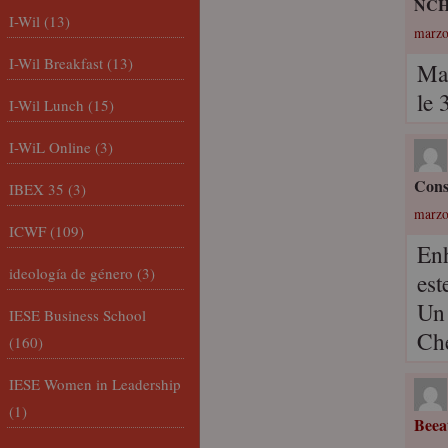
NC
I-Wil
(13)
marzo
I-Wil Breakfast
(13)
Mal
le 
I-Wil Lunch
(15)
I-WiL Online
(3)
Cons
IBEX 35
(3)
marzo
ICWF
(109)
Enh
ideología de género
(3)
est
Un
IESE Business School
Ch
(160)
IESE Women in Leadership
(1)
Beea