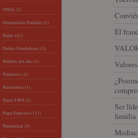
ONGs
(1)
Conviér
Orientación Familiar
(1)
El frau
Padre
(41)
VALOR
Padres Fundadores
(1)
Palabra del año
(1)
Valores
Paliativos
(1)
¿Postmo
Pandemias
(1)
compren
Panel I-Wil
(2)
Ser líd
Papa Francisco
(13)
familia
Paternidad
(5)
Mediaci