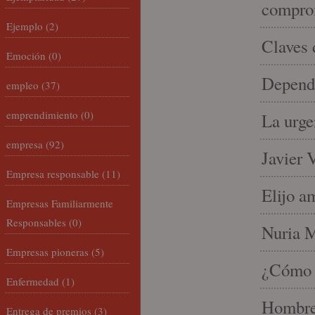
compro
Ejemplo
(2)
Claves 
Emoción
(0)
Depende
empleo
(37)
emprendimiento
(0)
La urge
empresa
(92)
Javier 
Empresa responsable
(11)
Elijo a
Empresas Familiarmente
Responsables
(0)
Nuria Mi
Empresas pioneras
(5)
¿Cómo l
Enfermedad
(1)
Hombre 
Entrega de premios
(3)