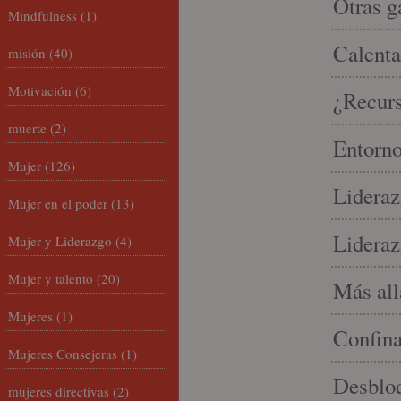
Otras g
Mindfulness
(1)
Calenta
misión
(40)
Motivación
(6)
¿Recur
muerte
(2)
Entorno
Mujer
(126)
Lideraz
Mujer en el poder
(13)
Lideraz
Mujer y Liderazgo
(4)
Mujer y talento
(20)
Más allá
Mujeres
(1)
Confin
Mujeres Consejeras
(1)
Desbloq
mujeres directivas
(2)