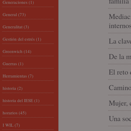
familia
Generaciones
(1)
General
(73)
Mediaci
interno
Generalitat
(3)
Gestión del estrés
(1)
La clav
Greenwich
(14)
De la m
Guerras
(1)
El reto
Herramientas
(7)
Camino 
historia
(2)
historia del IESE
(1)
Mujer, 
horarios
(45)
Una soc
I WIL
(7)