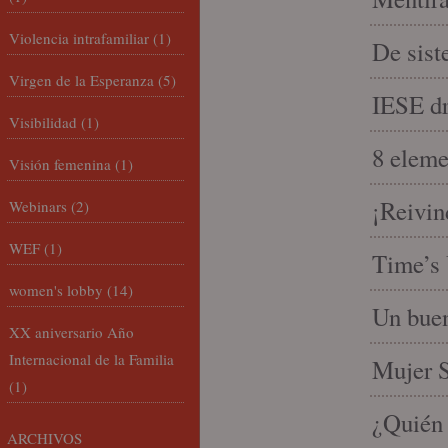
Violencia intrafamiliar
(1)
De sist
Virgen de la Esperanza
(5)
IESE dri
Visibilidad
(1)
8 eleme
Visión femenina
(1)
¡Reivin
Webinars
(2)
WEF
(1)
Time’s 
women's lobby
(14)
Un buen
XX aniversario Año
Internacional de la Familia
Mujer S
(1)
¿Quién 
ARCHIVOS