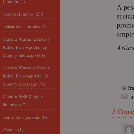
Canción
(1)
A pes
Capital Humano
(238)
susta
promo
catástrofes naturales
(2)
emple
Cátedra "Carmina Roca y
Artícu
Rafael Pich-Aguiler" de
Mujer y liderazgo
(13)
Cátedra "Carmina Roca y
Rafael Pich-Aguilera" de
Mujer y Liderazgo
(72)
Pri
Cátedra IESE Mujer y
R
liderazgo
(7)
5 Come
centro de la persona
(0)
Ciencia
(1)