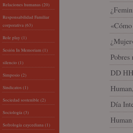
Relaciones humanas
(20)
¿Femin
Responsabilidad Familiar
«Cómo h
corporativa
(63)
Role play
(1)
¿Mujer
Sesión In Memoriam
(1)
Pobres 
silencio
(1)
DD HH, 
Simposio
(2)
Human, 
Sindicatos
(1)
Sociedad sostenible
(2)
Día Int
Sociología
(3)
Human 
Sofrología caycediana
(1)