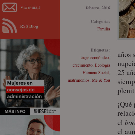
Vía e-mail
febrero, 2016
Categoría:
RSS Blog
Familia
Etiquetas:
años 
auge económico
,
nupci
crecimiento
,
Ecología
25 añ
Humana-Social
,
siempr
matrimonios
,
Me & You
pleni
¡Qué p
relac
bo
el
el au