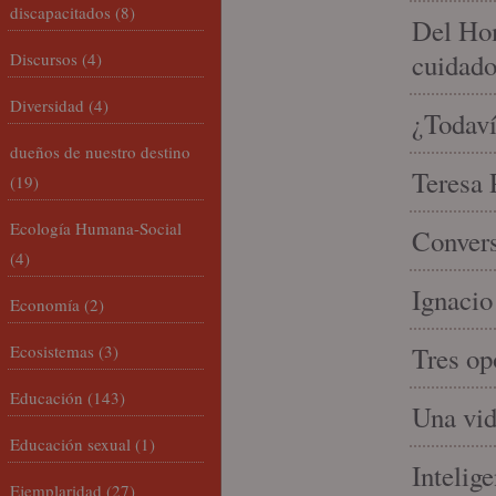
discapacitados
(8)
Del Hom
cuidad
Discursos
(4)
Diversidad
(4)
¿Todaví
dueños de nuestro destino
Teresa P
(19)
Ecología Humana-Social
Convers
(4)
Ignacio
Economía
(2)
Ecosistemas
(3)
Tres op
Educación
(143)
Una vid
Educación sexual
(1)
Intelige
Ejemplaridad
(27)