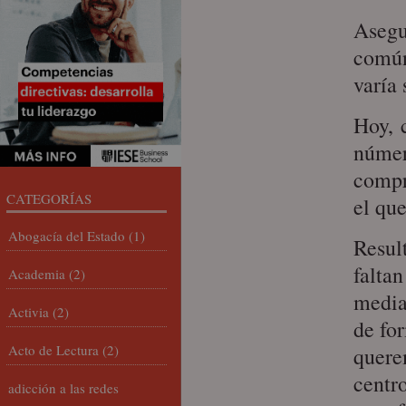
Asegu
común
varía
Hoy, 
númer
compr
CATEGORÍAS
el qu
Abogacía del Estado
(1)
Resul
falta
Academia
(2)
media
Activia
(2)
de for
Acto de Lectura
(2)
quere
centro
adicción a las redes