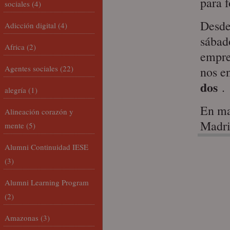
para f
sociales
(4)
Desde
Adicción digital
(4)
sábad
Africa
(2)
empre
Agentes sociales
(22)
nos e
dos
.
alegría
(1)
En ma
Alineación corazón y
Madri
mente
(5)
Alumni Continuidad IESE
(3)
Alumni Learning Program
(2)
Amazonas
(3)