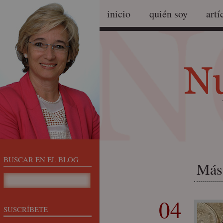
inicio
quién soy
artí
BUSCAR EN EL BLOG
Más 
04
SUSCRÍBETE