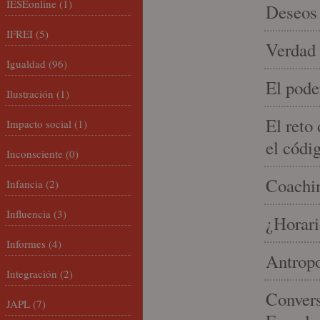
IESEonline
(1)
Deseos 
IFREI
(5)
Verdad 
Igualdad
(96)
El pode
Ilustración
(1)
El reto
Impacto social
(1)
el códi
Inconsciente
(0)
Coachin
Infancia
(2)
Influencia
(3)
¿Horari
Informes
(4)
Antropo
Integración
(2)
Convers
JAPL
(7)