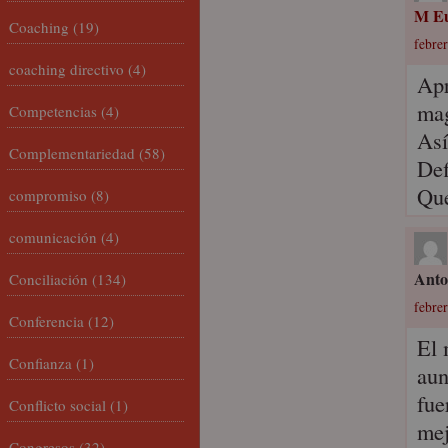
M Eu
Coaching
(19)
febrer
coaching directivo
(4)
Apr
ma
Competencias
(4)
Así
Complementariedad
(58)
Def
Que
compromiso
(8)
comunicación
(4)
Anto
Conciliación
(134)
febrer
Conferencia
(12)
El 
Confianza
(1)
aun
fue
Conflicto social
(1)
mej
Congresos
(32)