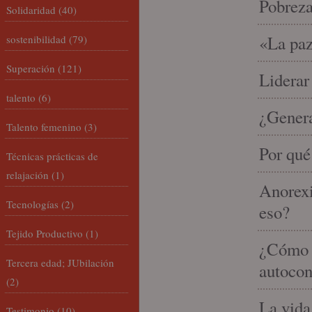
Pobrez
Solidaridad
(40)
«La paz
sostenibilidad
(79)
Superación
(121)
Liderar
talento
(6)
¿Gener
Talento femenino
(3)
Por qué
Técnicas prácticas de
relajación
(1)
Anorexi
Tecnologías
(2)
eso?
Tejido Productivo
(1)
¿Cómo m
Tercera edad; JUbilación
autocon
(2)
La vida
Testimonio
(10)