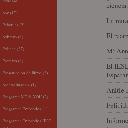
Patronal
(1)
ciencia
paz
(17)
La mira
Películas
(2)
El rear
pobreza
(6)
Política
(87)
Mª Anto
Premios
(8)
El IESE
Presentación de libros
(3)
Espera
procrastinación
(1)
Anitie 
Programa ME & YOU
(3)
Felicid
Programas Enfocados
(1)
Informe
Programas Enfocados IESE