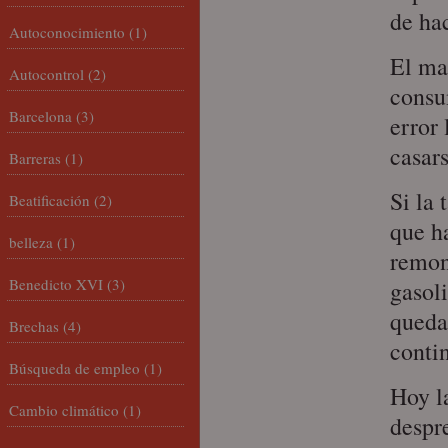
de ha
Autoconocimiento
(1)
El ma
Autocontrol
(2)
consu
Barcelona
(3)
error 
casars
Barreras
(1)
Si la
Beatificación
(2)
que h
belleza
(1)
remon
Benedicto XVI
(3)
gasoli
queda
Brechas
(4)
conti
Búsqueda de empleo
(1)
Hoy l
Cambio climático
(1)
despr