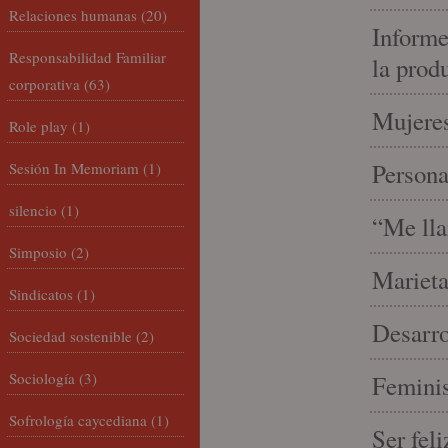
Relaciones humanas
(20)
Informe
Responsabilidad Familiar
la prod
corporativa
(63)
Mujeres
Role play
(1)
Person
Sesión In Memoriam
(1)
silencio
(1)
“Me lla
Simposio
(2)
Marieta
Sindicatos
(1)
Desarro
Sociedad sostenible
(2)
Sociología
(3)
Feminis
Sofrología caycediana
(1)
Ser fel