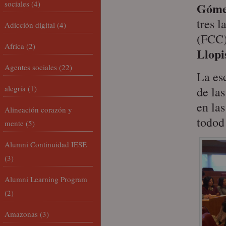
sociales
(4)
Góm
tres l
Adicción digital
(4)
(FCC
Africa
(2)
Llopi
Agentes sociales
(22)
La es
alegría
(1)
de la
en la
Alineación corazón y
todod 
mente
(5)
Alumni Continuidad IESE
(3)
Alumni Learning Program
(2)
Amazonas
(3)