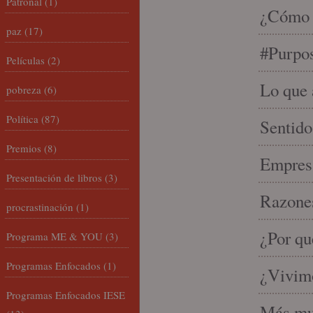
Patronal
(1)
¿Cómo s
paz
(17)
#Purpo
Películas
(2)
Lo que 
pobreza
(6)
Política
(87)
Sentido
Premios
(8)
Empresa
Presentación de libros
(3)
Razones
procrastinación
(1)
¿Por qu
Programa ME & YOU
(3)
Programas Enfocados
(1)
¿Vivimo
Programas Enfocados IESE
Más mu