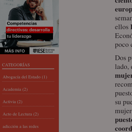
europ
seman
ellos
Econó
poco 
Dos p
CATEGORÍAS
lado,
mujer
Abogacía del Estado
(1)
recom
Academia
(2)
puest
su pu
Activia
(2)
mujer
Acto de Lectura
(2)
puest
coord
adicción a las redes