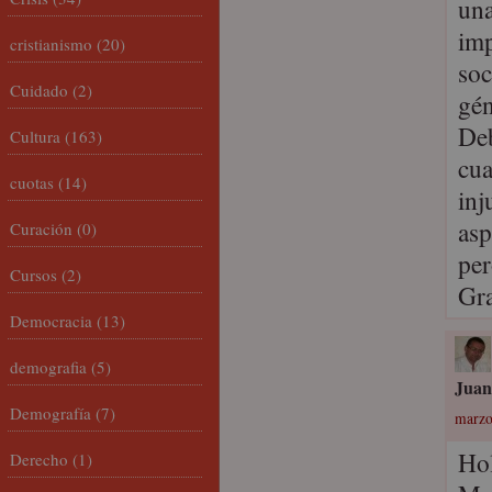
una
imp
cristianismo
(20)
soc
Cuidado
(2)
gén
Deb
Cultura
(163)
cua
cuotas
(14)
inj
asp
Curación
(0)
per
Cursos
(2)
Gra
Democracia
(13)
demografia
(5)
Juan
Demografía
(7)
marzo
Hol
Derecho
(1)