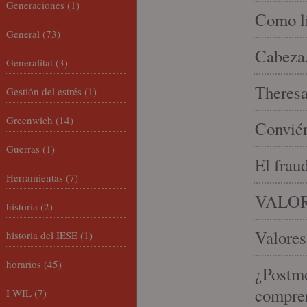
Generaciones
(1)
Como li
General
(73)
Cabeza,
Generalitat
(3)
Theresa 
Gestión del estrés
(1)
Greenwich
(14)
Conviér
Guerras
(1)
El frau
Herramientas
(7)
VALOR
historia
(2)
Valores
historia del IESE
(1)
horarios
(45)
¿Postmo
compren
I WIL
(7)