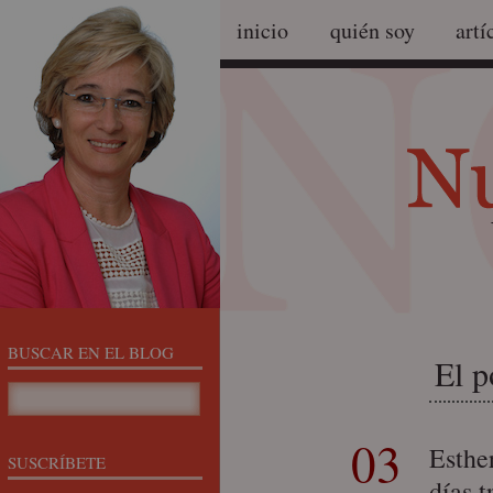
inicio
quién soy
artí
BUSCAR EN EL BLOG
El p
03
Esthe
SUSCRÍBETE
días 