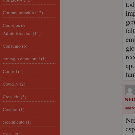
tod
imp
Conmemoración
(12)
gen
Consejos de
fal
Administración
(11)
emp
Consumo
(6)
glo
rec
contagio emocional
(1)
apo
Control
(4)
fam
Covid19
(2)
Creación
(3)
NEU
marzo
Creador
(1)
Nur
crecimiento
(1)
esp
Crisis
(34)