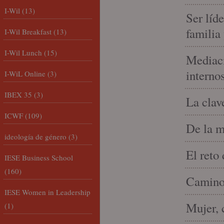
I-Wil
(13)
Ser líd
familia
I-Wil Breakfast
(13)
I-Wil Lunch
(15)
Mediaci
interno
I-WiL Online
(3)
IBEX 35
(3)
La clav
ICWF
(109)
De la m
ideología de género
(3)
El reto
IESE Business School
(160)
Camino 
IESE Women in Leadership
Mujer, 
(1)