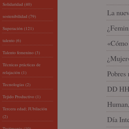
Solidaridad
(40)
La nue
sostenibilidad
(79)
¿Femin
Superación
(121)
talento
(6)
«Cómo h
Talento femenino
(3)
¿Mujer
Técnicas prácticas de
Pobres 
relajación
(1)
Tecnologías
(2)
DD HH, 
Tejido Productivo
(1)
Human, 
Tercera edad; JUbilación
(2)
Día Int
Testimonio
(10)