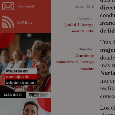
direc
Vía e-mail
marzo, 2016
condu
Categoría:
avanc
RSS Blog
Igualdad
,
Liderazgo
,
de li
women's lobby
Tras 
mujer
Etiquetas:
Consejos de
donde
Administración
,
liderazgo
más s
femenino
Nuria
mujer
reali
conse
Los ú
cient