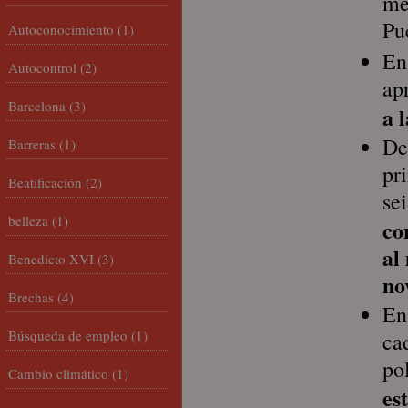
me
Pu
Autoconocimiento
(1)
En
Autocontrol
(2)
ap
Barcelona
(3)
a 
De
Barreras
(1)
pr
Beatificación
(2)
se
belleza
(1)
co
al
Benedicto XVI
(3)
no
Brechas
(4)
En
Búsqueda de empleo
(1)
ca
po
Cambio climático
(1)
es