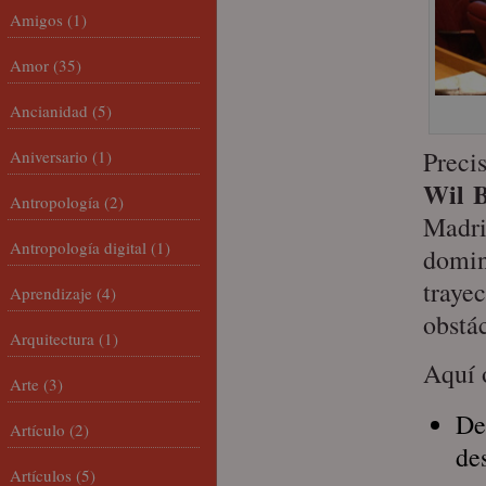
Amigos
(1)
Amor
(35)
Ancianidad
(5)
Preci
Aniversario
(1)
Wil B
Antropología
(2)
Madri
Antropología digital
(1)
domin
trayec
Aprendizaje
(4)
obstá
Arquitectura
(1)
Aquí o
Arte
(3)
De
Artículo
(2)
de
Artículos
(5)