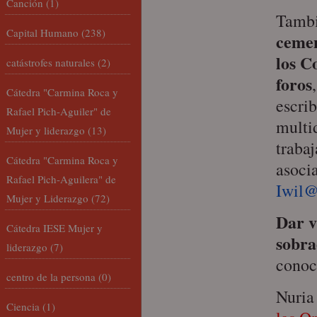
Canción
(1)
Tambi
Capital Humano
(238)
cemen
los C
catástrofes naturales
(2)
foros
Cátedra "Carmina Roca y
escrib
Rafael Pich-Aguiler" de
multid
Mujer y liderazgo
(13)
traba
Cátedra "Carmina Roca y
asoci
Rafael Pich-Aguilera" de
Iwil@
Mujer y Liderazgo
(72)
Dar v
Cátedra IESE Mujer y
sobr
liderazgo
(7)
conoc
centro de la persona
(0)
Nuria
Ciencia
(1)