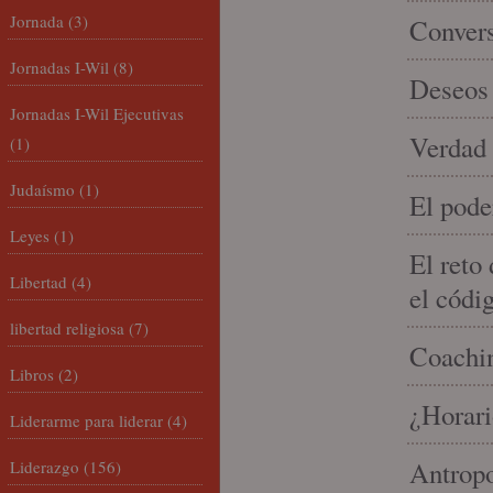
Jornada
(3)
Conver
Jornadas I-Wil
(8)
Deseos 
Jornadas I-Wil Ejecutivas
Verdad 
(1)
Judaísmo
(1)
El pode
Leyes
(1)
El reto
Libertad
(4)
el códi
libertad religiosa
(7)
Coachin
Libros
(2)
¿Horari
Liderarme para liderar
(4)
Antropo
Liderazgo
(156)