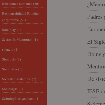
¿Mento
Relaciones humanas
(20)
Responsabilidad Familiar
Padres 
corporativa
(63)
Europeí
Role play
(1)
Sesión In Memoriam
(1)
El Sigl
silencio
(1)
Doing 
Simposio
(2)
Mentira
Sindicatos
(1)
De sist
Sociedad sostenible
(2)
Sociología
(3)
IESE dri
Sofrología caycediana
(1)
8 eleme