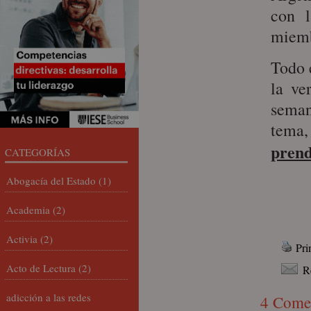
con l
miem
Todo 
la ve
seman
tema
prend
CATEGORÍAS
Abogacía del Estado
(1)
Academia
(2)
Activia
(2)
Pri
Acto de Lectura
(2)
R
adicción a las redes
4 Come