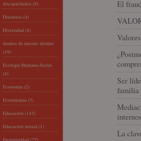
El frau
discapacitados
(8)
Discursos
(4)
VALOR
Diversidad
(4)
Valores
dueños de nuestro destino
(19)
¿Postmo
compren
Ecología Humana-Social
(4)
Ser líd
Economía
(2)
familia
Ecosistemas
(3)
Mediaci
Educación
(143)
interno
Educación sexual
(1)
La clav
Ejemplaridad
(27)