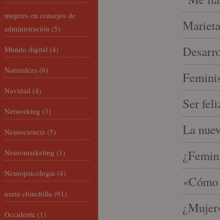
mujeres en consejos de
Marieta
administración
(5)
Desarro
Mundo digital
(4)
Naturaleza
(6)
Feminis
Navidad
(4)
Ser fel
Networking
(3)
La nue
Neurociencia
(5)
Neuromarketing
(1)
¿Femin
Neuropsicología
(4)
«Cómo h
nuria chinchilla
(91)
¿Mujer
Occidente
(1)