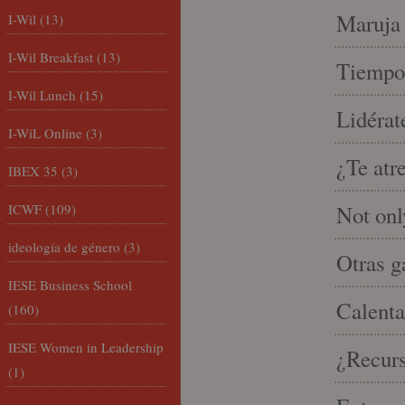
Maruja 
I-Wil
(13)
I-Wil Breakfast
(13)
Tiempo 
I-Wil Lunch
(15)
Lidérat
I-WiL Online
(3)
¿Te atr
IBEX 35
(3)
ICWF
(109)
Not onl
ideología de género
(3)
Otras g
IESE Business School
Calenta
(160)
IESE Women in Leadership
¿Recur
(1)