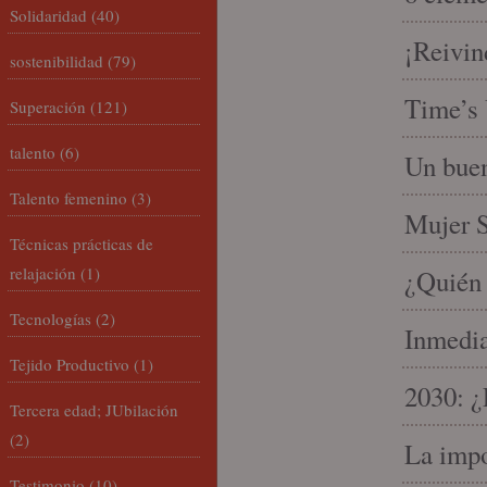
Solidaridad
(40)
¡Reivin
sostenibilidad
(79)
Time’s 
Superación
(121)
talento
(6)
Un buen
Talento femenino
(3)
Mujer S
Técnicas prácticas de
relajación
(1)
¿Quién 
Tecnologías
(2)
Inmedia
Tejido Productivo
(1)
2030: ¿
Tercera edad; JUbilación
(2)
La impo
Testimonio
(10)