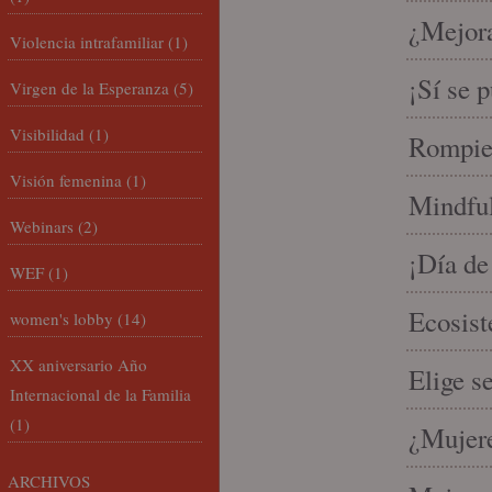
¿Mejora
Violencia intrafamiliar
(1)
¡Sí se 
Virgen de la Esperanza
(5)
Visibilidad
(1)
Rompien
Visión femenina
(1)
Mindful
Webinars
(2)
¡Día de
WEF
(1)
Ecosist
women's lobby
(14)
XX aniversario Año
Elige s
Internacional de la Familia
(1)
¿Mujere
ARCHIVOS