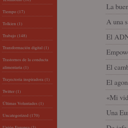
La buen
Tiempo
(17)
A una s
Tolkien
(1)
El ADN 
Trabajo
(148)
Transformación digital
(1)
Empowe
Trastornos de la conducta
El camb
alimentaria
(1)
Trayectoria inspiradora
(1)
El agon
Twitter
(1)
«Mi vid
Últimas Voluntades
(1)
Una Eur
Uncategorized
(170)
De jefe
Unión Europea
(3)