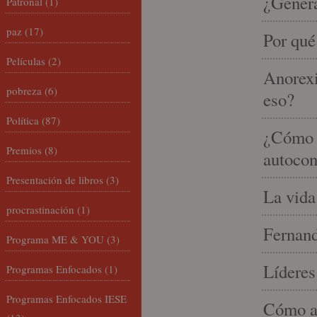
¿Gener
Patronal
(1)
paz
(17)
Por qué
Películas
(2)
Anorexi
pobreza
(6)
eso?
Política
(87)
¿Cómo m
Premios
(8)
autocon
Presentación de libros
(3)
La vida
procrastinación
(1)
Fernand
Programa ME & YOU
(3)
Líderes
Programas Enfocados
(1)
Programas Enfocados IESE
Cómo am