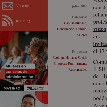
Vía e-mail
constr
julio, 2010
rela
Categoría:
profe
RSS Blog
Capital Humano
,
vídeo
Conciliación
,
Familia
,
año 
Valores
invit
el 17
Etiquetas:
Ecología Humana-Social
,
Como 
Empresas Familiarmente
IESE 
Responsables
de 1
conci
reali
podéi
Argen