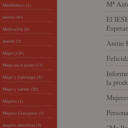
Mª Anto
Mindfulness
(1)
misión
(40)
El IESE
Espera
Motivación
(6)
muerte
(2)
Anitie 
Mujer
(126)
Felicid
Mujer en el poder
(13)
Informe
Mujer y Liderazgo
(4)
la prod
Mujer y talento
(20)
Mujeres
Mujeres
(1)
Person
Mujeres Consejeras
(1)
mujeres directivas
(2)
“Me lla