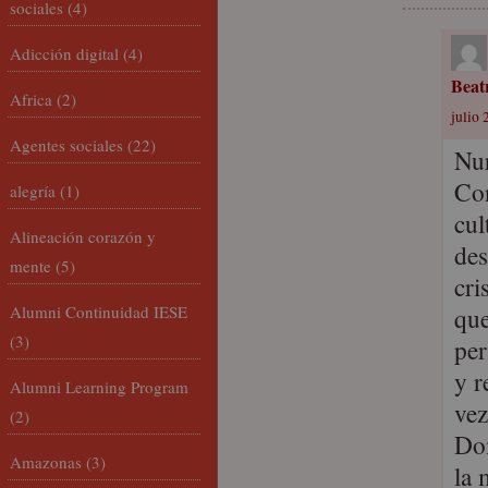
sociales
(4)
Adicción digital
(4)
Beat
Africa
(2)
julio 
Agentes sociales
(22)
Nur
Con
alegría
(1)
cul
Alineación corazón y
des
mente
(5)
cri
Alumni Continuidad IESE
que
(3)
per
y r
Alumni Learning Program
vez
(2)
Dom
Amazonas
(3)
la 