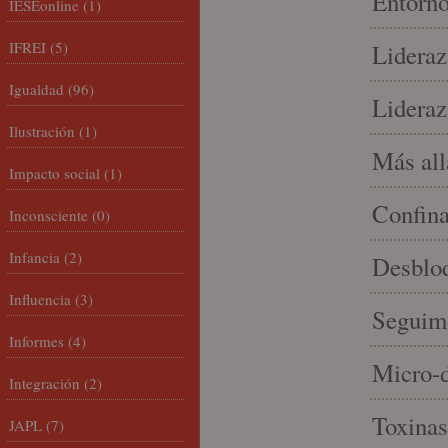
Entorno
IESEonline
(1)
IFREI
(5)
Lideraz
Igualdad
(96)
Lideraz
Ilustración
(1)
Más allá
Impacto social
(1)
Confin
Inconsciente
(0)
Infancia
(2)
Desbloq
Influencia
(3)
Seguim
Informes
(4)
Micro-d
Integración
(2)
Toxinas
JAPL
(7)