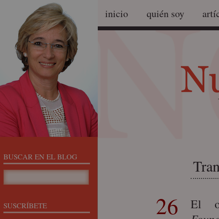
inicio
quién soy
artí
BUSCAR EN EL BLOG
Tran
26
El o
SUSCRÍBETE
Found