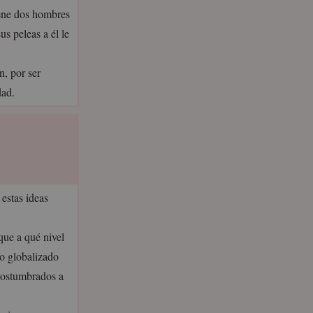
iene dos hombres
s peleas a él le
n, por ser
dad.
estas ideas
que a qué nivel
o globalizado
acostumbrados a