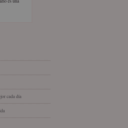
ario es una
ejor cada día
ida