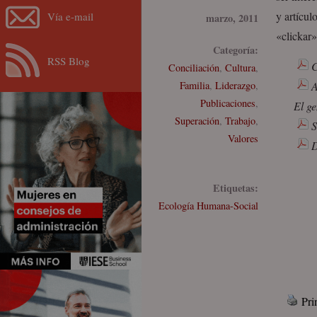
y artícul
Vía e-mail
marzo, 2011
«clickar»
Categoría:
RSS Blog
C
Conciliación
,
Cultura
,
Familia
,
Liderazgo
,
A
Publicaciones
,
El ge
Superación
,
Trabajo
,
S
Valores
D
Etiquetas:
Ecología Humana-Social
Pri