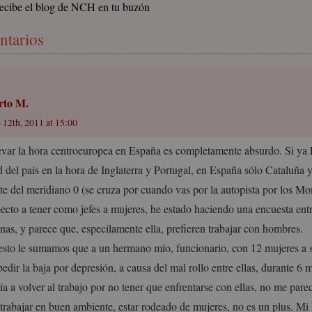
ecibe el blog de NCH en tu buzón
ntarios
rto M.
 12th, 2011 at 15:00
levar la hora centroeuropea en España es completamente absurdo. Si ya F
d del país en la hora de Inglaterra y Portugal, en España sólo Cataluña 
ste del meridiano 0 (se cruza por cuando vas por la autopista por los Mo
ecto a tener como jefes a mujeres, he estado haciendo una encuesta ent
inas, y parece que, especilamente ella, prefieren trabajar con hombres.
 esto le sumamos que a un hermano mío, funcionario, con 12 mujeres a 
edir la baja por depresión, a causa del mal rollo entre ellas, durante 6 
ía a volver al trabajo por no tener que enfrentarse con ellas, no me pare
 trabajar en buen ambiente, estar rodeado de mujeres, no es un plus. M