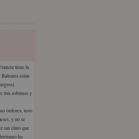
rancia tiene la
y Baleares están
negros).
re mis sobrinos y
sus órdenes, tuvo
meses, y no se
ce tan claro que
i hermano ha