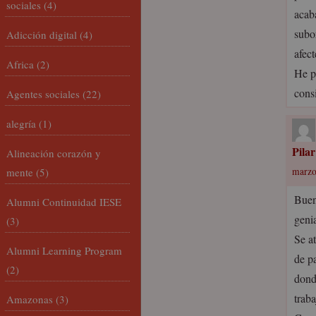
sociales
(4)
acab
subo
Adicción digital
(4)
afec
Africa
(2)
He pr
consi
Agentes sociales
(22)
alegría
(1)
Pila
Alineación corazón y
mente
(5)
marzo
Buen
Alumni Continuidad IESE
genia
(3)
Se a
Alumni Learning Program
de p
(2)
dond
trab
Amazonas
(3)