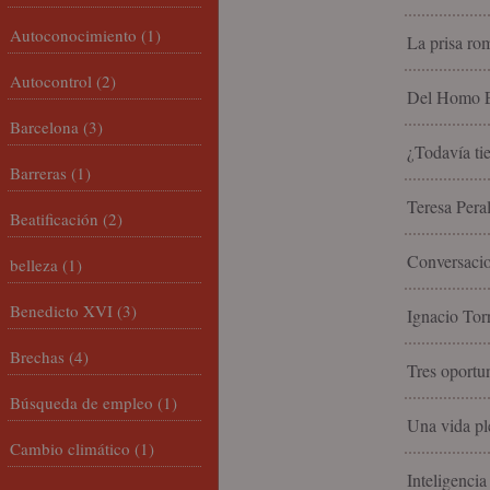
Autoconocimiento
(1)
La prisa rom
Autocontrol
(2)
Del Homo Ec
Barcelona
(3)
¿Todavía tie
Barreras
(1)
Teresa Peral
Beatificación
(2)
Conversacio
belleza
(1)
Benedicto XVI
(3)
Ignacio Torr
Brechas
(4)
Tres oportun
Búsqueda de empleo
(1)
Una vida ple
Cambio climático
(1)
Inteligencia