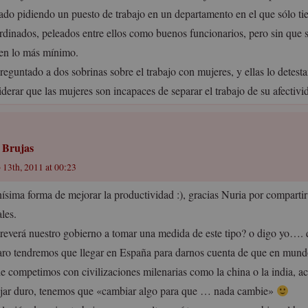
ado pidiendo un puesto de trabajo en un departamento en el que sólo t
rdinados, peleados entre ellos como buenos funcionarios, pero sin que su
ten lo más mínimo.
eguntado a dos sobrinas sobre el trabajo con mujeres, y ellas lo detesta
derar que las mujeres son incapaces de separar el trabajo de su afectivi
r Brujas
 13th, 2011 at 00:23
ísima forma de mejorar la productividad :), gracias Nuria por compartir 
les.
treverá nuestro gobierno a tomar una medida de este tipo? o digo yo…. 
aro tendremos que llegar en España para darnos cuenta de que en mund
e competimos con civilizaciones milenarias como la china o la india, 
ajar duro, tenemos que «cambiar algo para que … nada cambie»