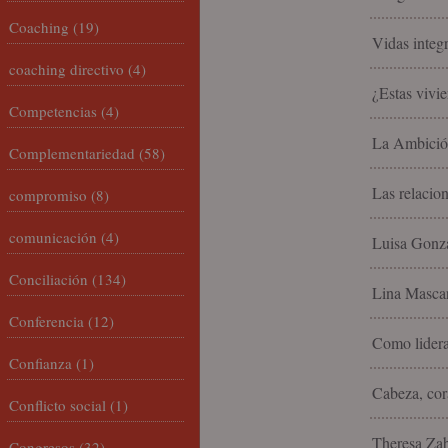
Coaching
(19)
Vidas integ
coaching directivo
(4)
¿Estas vivi
Competencias
(4)
La Ambició
Complementariedad
(58)
Las relacio
compromiso
(8)
comunicación
(4)
Luisa Gonzá
Conciliación
(134)
Lina Mascar
Conferencia
(12)
Como lidera
Confianza
(1)
Cabeza, cor
Conflicto social
(1)
Theresa Zabe
Congresos
(32)