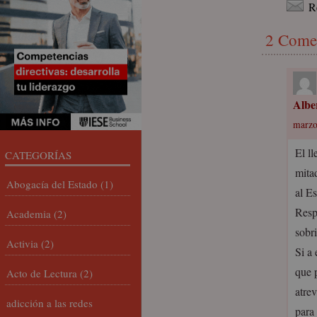
R
2 Come
Albe
marzo
El l
CATEGORÍAS
mita
Abogacía del Estado
(1)
al E
Resp
Academia
(2)
sobr
Activia
(2)
Si a
que p
Acto de Lectura
(2)
atrev
adicción a las redes
para