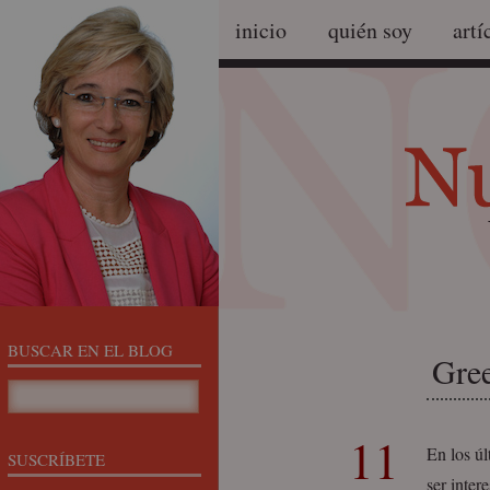
inicio
quién soy
artí
BUSCAR EN EL BLOG
Gree
11
En los úl
SUSCRÍBETE
ser inter