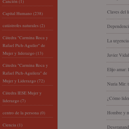
Canción
(1)
Claves del 
Capital Humano
(238)
catástrofes naturales
(2)
Dependencia
Cátedra "Carmina Roca y
La urgencia
Rafael Pich-Aguiler" de
Mujer y liderazgo
(13)
Javier Vida
Cátedra "Carmina Roca y
Elijo amar: 
Rafael Pich-Aguilera" de
Mujer y Liderazgo
(72)
Nuria Mir: t
Cátedra IESE Mujer y
¿Cómo lider
liderazgo
(7)
Hombre y mu
centro de la persona
(0)
Ciencia
(1)
Desgranando